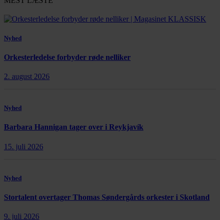
MEST LÆSTE
Nyhed
Orkesterledelse forbyder røde nelliker
2. august 2026
Nyhed
Barbara Hannigan tager over i Reykjavík
15. juli 2026
Nyhed
Stortalent overtager Thomas Søndergårds orkester i Skotland
9. juli 2026