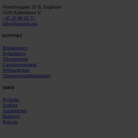
Vesterbrogade 20 B, Baghuset
1620 København V
+45 29 90 95 71
info@klassisk.org
KONTAKT
Redaktionen
Nyhedsbrev
Abonnement
Gaveabonnement
Websamtykke
Abonnementsbetingelser
SIDER
Nyheder
Artikler
Anmeldelser
Pladenyt
Podcast