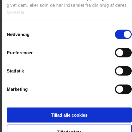
givet dem, eller som de har indsamlet fra din brug af deres
Jonas Kaufmann advarer fans mod biografi
tjenester.
En nyudgivet biografi om den tyske tenor Jonas Kaufmann er fup
Samtykkevalg
og fidus.
Nødvendig
Præferencer
Statistik
Marketing
Tillad alle cookies