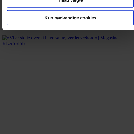
Tillad valgte
Nyhed
Nye Bach-fund kaster lys over Leipzig
Kun nødvendige cookies
Breve og ansøgninger giver ny indsigt i kirkemusikken i 1700-tallet.