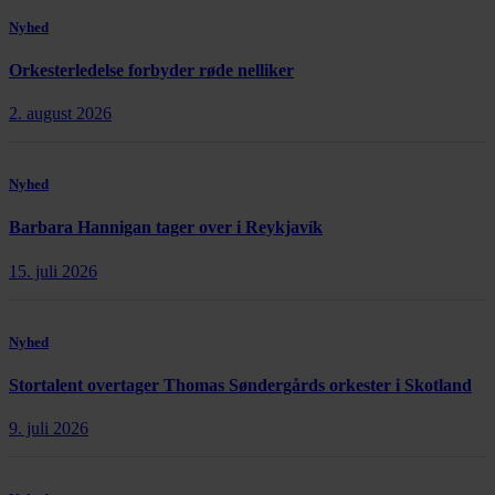
Nyhed
Orkesterledelse forbyder røde nelliker
2. august 2026
Nyhed
Barbara Hannigan tager over i Reykjavík
15. juli 2026
Nyhed
Stortalent overtager Thomas Søndergårds orkester i Skotland
9. juli 2026