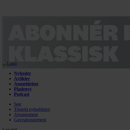
Nyheder
Artikler
Anmeldelser
Pladenyt
Podcast
Søg
Tilmeld nyhedsbrev
Abonnement
Gaveabonnement
Log ind