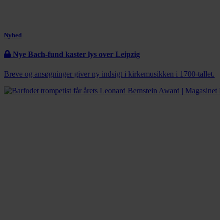
Nyhed
Nye Bach-fund kaster lys over Leipzig
Breve og ansøgninger giver ny indsigt i kirkemusikken i 1700-tallet.