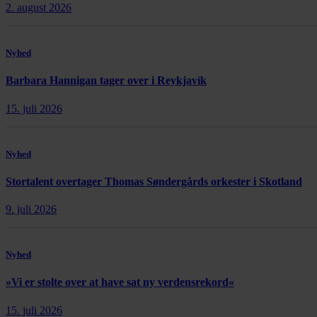
2. august 2026
Nyhed
Barbara Hannigan tager over i Reykjavík
15. juli 2026
Nyhed
Stortalent overtager Thomas Søndergårds orkester i Skotland
9. juli 2026
Nyhed
»Vi er stolte over at have sat ny verdensrekord«
15. juli 2026