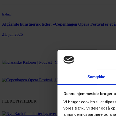
Nyhed
Afgående kunstnerisk leder: »Copenhagen Opera Festival er et
21. juli 2026
Samtykke
Denne hjemmeside bruger c
FLERE NYHEDER
Vi bruger cookies til at tilpas
vores trafik. Vi deler også 
annonceringspartnere og anal