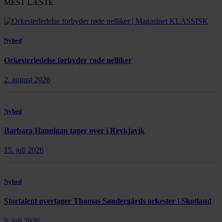
MEST LÆSTE
Nyhed
Orkesterledelse forbyder røde nelliker
2. august 2026
Nyhed
Barbara Hannigan tager over i Reykjavík
15. juli 2026
Nyhed
Stortalent overtager Thomas Søndergårds orkester i Skotland
9. juli 2026