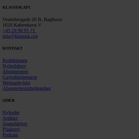
KLASSISK APS
Vesterbrogade 20 B, Baghuset
1620 København V
+45 29 90 95 71
info@klassisk.org
KONTAKT
Redaktionen
Nyhedsbrev
Abonnement
Gaveabonnement
Websamtykke
Abonnementsbetingelser
SIDER
Nyheder
Artikler
Anmeldelser
Pladenyt
Podcast