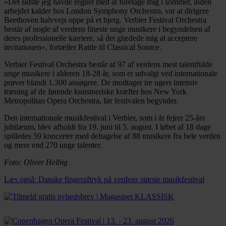
»Det sidste jeg havde regnet med at foretage mig i sommer, inden
arbejdet kalder hos London Symphony Orchestra, var at dirigere
Beethoven halvvejs oppe på et bjerg. Verbier Festival Orchestra
består af nogle af verdens fineste unge musikere i begyndelsen af
deres professionelle karriere, så det glædede mig at acceptere
invitationen«, fortæller Rattle til Classical Source.
Verbier Festival Orchestra består af 97 af verdens mest talentfulde
unge musikere i alderen 18-28 år, som er udvalgt ved internationale
prøver blandt 1.300 ansøgere. De modtager tre ugers intensiv
træning af de førende kunstneriske kræfter hos New York
Metropolitan Opera Orchestra, før festivalen begynder.
Den internationale musikfestival i Verbier, som i år fejrer 25-års
jubilæum, blev afholdt fra 19. juni til 5. august. I løbet af 18 dage
spilledes 59 koncerter med deltagelse af 88 musikere fra hele verden
og mere end 270 unge talenter.
Foto: Oliver Helbig
Læs også: Danske fingeraftryk på verdens største musikfestival