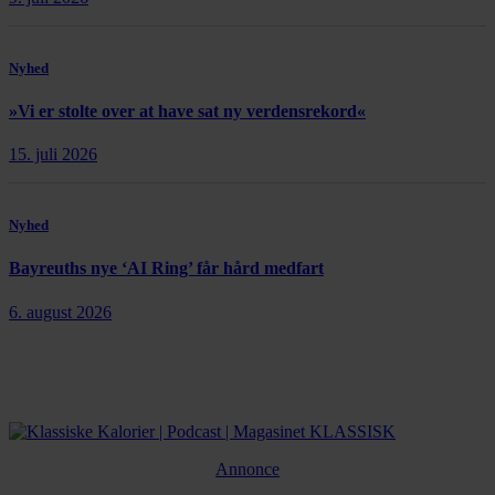
Nyhed
»Vi er stolte over at have sat ny verdensrekord«
15. juli 2026
Nyhed
Bayreuths nye ‘AI Ring’ får hård medfart
6. august 2026
Annonce