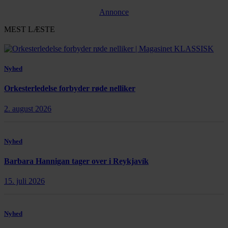
Annonce
MEST LÆSTE
Nyhed
Orkesterledelse forbyder røde nelliker
2. august 2026
Nyhed
Barbara Hannigan tager over i Reykjavík
15. juli 2026
Nyhed