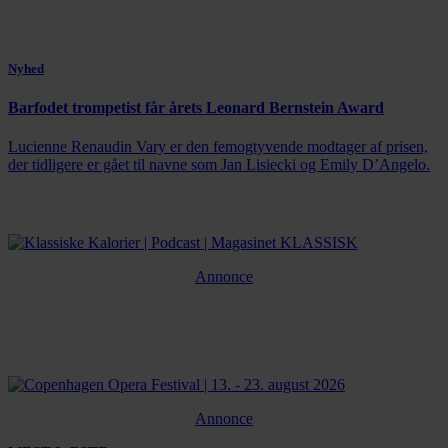
Nyhed
Barfodet trompetist får årets Leonard Bernstein Award
Lucienne Renaudin Vary er den femogtyvende modtager af prisen,
der tidligere er gået til navne som Jan Lisiecki og Emily D’Angelo.
Annonce
Annonce