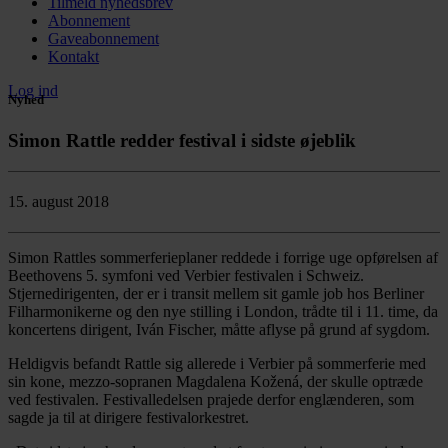
Tilmeld nyhedsbrev
Abonnement
Gaveabonnement
Kontakt
Log ind
Nyhed
Simon Rattle redder festival i sidste øjeblik
15. august 2018
Simon Rattles sommerferieplaner reddede i forrige uge opførelsen af
Beethovens 5. symfoni ved Verbier festivalen i Schweiz.
Stjernedirigenten, der er i transit mellem sit gamle job hos Berliner
Filharmonikerne og den nye stilling i London, trådte til i 11. time, da
koncertens dirigent, Iván Fischer, måtte aflyse på grund af sygdom.
Heldigvis befandt Rattle sig allerede i Verbier på sommerferie med
sin kone, mezzo-sopranen Magdalena Kožená, der skulle optræde
ved festivalen. Festivalledelsen prajede derfor englænderen, som
sagde ja til at dirigere festivalorkestret.