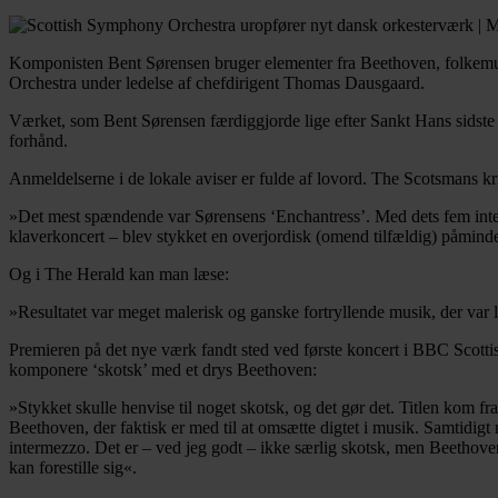
Komponisten Bent Sørensen bruger elementer fra Beethoven, folkemusi
Orchestra under ledelse af chefdirigent Thomas Dausgaard.
Værket, som Bent Sørensen færdiggjorde lige efter Sankt Hans sidste so
forhånd.
Anmeldelserne i de lokale aviser er fulde af lovord. The Scotsmans kr
»Det mest spændende var Sørensens ‘Enchantress’. Med dets fem interme
klaverkoncert – blev stykket en overjordisk (omend tilfældig) påmindel
Og i The Herald kan man læse:
»Resultatet var meget malerisk og ganske fortryllende musik, der var l
Premieren på det nye værk fandt sted ved første koncert i BBC Scott
komponere ‘skotsk’ med et drys Beethoven:
»Stykket skulle henvise til noget skotsk, og det gør det. Titlen kom fr
Beethoven, der faktisk er med til at omsætte digtet i musik. Samtidigt 
intermezzo. Det er – ved jeg godt – ikke særlig skotsk, men Beethoven g
kan forestille sig«.