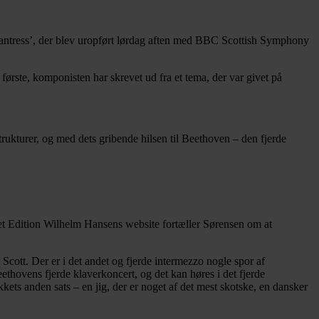
hantress’, der blev uropført lørdag aften med BBC Scottish Symphony
første, komponisten har skrevet ud fra et tema, der var givet på
rukturer, og med dets gribende hilsen til Beethoven – den fjerde
et Edition Wilhelm Hansens website fortæller Sørensen om at
 Scott. Der er i det andet og fjerde intermezzo nogle spor af
eethovens fjerde klaverkoncert, og det kan høres i det fjerde
kets anden sats – en jig, der er noget af det mest skotske, en dansker