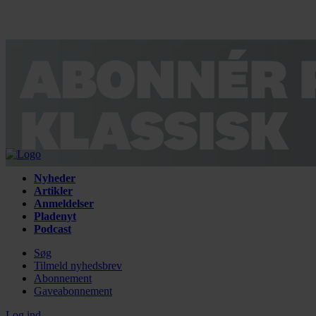
Nyheder
Artikler
Anmeldelser
Pladenyt
Podcast
Søg
Tilmeld nyhedsbrev
Abonnement
Gaveabonnement
Log ind