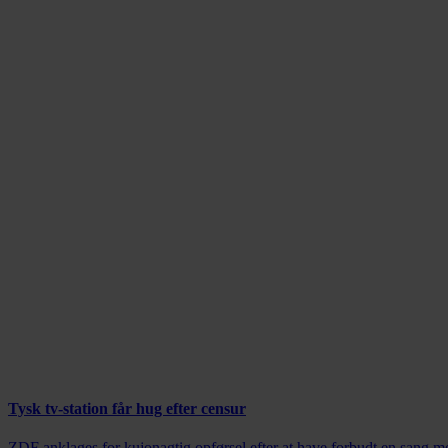
Tysk tv-station får hug efter censur
ZDF anklages for kujonagtig opførsel efter at have forbudt en sang 