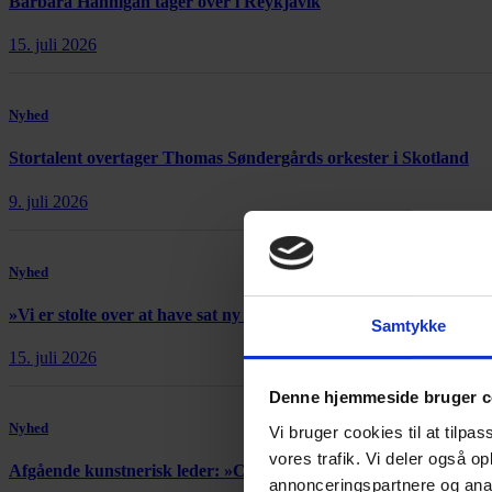
Barbara Hannigan tager over i Reykjavík
15. juli 2026
Nyhed
Stortalent overtager Thomas Søndergårds orkester i Skotland
9. juli 2026
Nyhed
»Vi er stolte over at have sat ny verdensrekord«
Samtykke
15. juli 2026
Denne hjemmeside bruger c
Nyhed
Vi bruger cookies til at tilpas
vores trafik. Vi deler også 
Afgående kunstnerisk leder: »Copenhagen Opera Festival er et
annonceringspartnere og anal