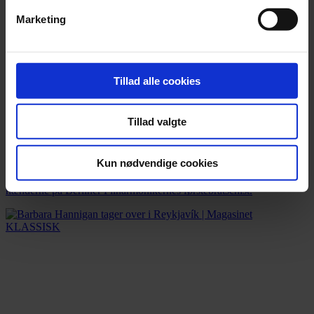
Marketing
Tillad alle cookies
Tillad valgte
Nyhed
»Vi er stolte over at have sat ny verdensrekord«
Kun nødvendige cookies
Stradivarius-bratschen med tilnavnet ‘Macdonald’ er landet i
hænderne på Berliner Filharmonikernes førstebratschist.