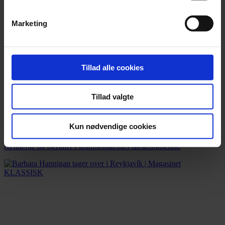
Marketing
Tillad alle cookies
Tillad valgte
Nyhed
»Vi er stolte over at have sat ny verdensrekord«
Kun nødvendige cookies
Stradivarius-bratschen med tilnavnet ‘Macdonald’ er landet i
hænderne på Berliner Filharmonikernes førstebratschist.