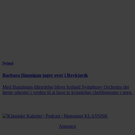
Nyhed
Barbara Hannigan tager over i Reykjavík
Med Hannigans tiltrædelse bliver Iceland Symphony Orchestra det
første orkester i verden til at have to kvindelige chefdirigenter i streg.
Annonce