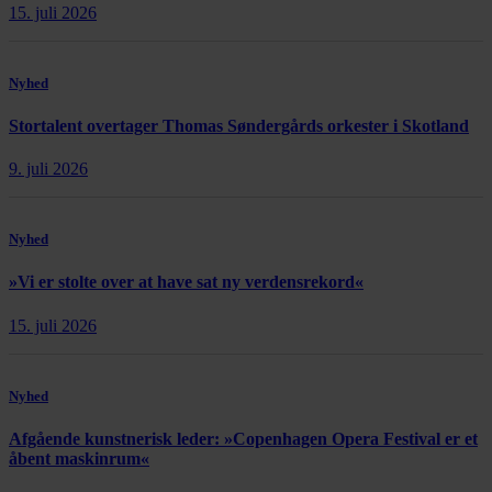
15. juli 2026
Nyhed
Stortalent overtager Thomas Søndergårds orkester i Skotland
9. juli 2026
Nyhed
»Vi er stolte over at have sat ny verdensrekord«
15. juli 2026
Nyhed
Afgående kunstnerisk leder: »Copenhagen Opera Festival er et
åbent maskinrum«