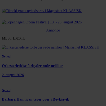
Bestil abonnement
Annonce
MEST LÆSTE
Nyhed
Orkesterledelse forbyder røde nelliker
2. august 2026
Nyhed
Barbara Hannigan tager over i Reykjavík