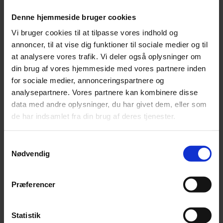
Denne hjemmeside bruger cookies
Vi bruger cookies til at tilpasse vores indhold og
annoncer, til at vise dig funktioner til sociale medier og til
at analysere vores trafik. Vi deler også oplysninger om
din brug af vores hjemmeside med vores partnere inden
for sociale medier, annonceringspartnere og
analysepartnere. Vores partnere kan kombinere disse
Nyhed
data med andre oplysninger, du har givet dem, eller som
de har indsamlet fra din brug af deres tjenester.
Nye Bach-fund kaster lys over Leipzig
Breve og ansøgninger giver ny indsigt i kirkemusikken i 1700-tallet.
Samtykkevalg
Nødvendig
Præferencer
Statistik