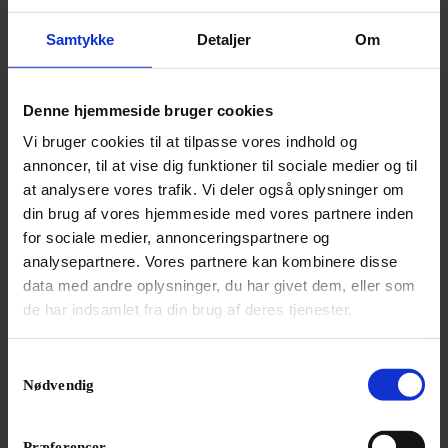
Samtykke
Detaljer
Om
Denne hjemmeside bruger cookies
Vi bruger cookies til at tilpasse vores indhold og
annoncer, til at vise dig funktioner til sociale medier og til
at analysere vores trafik. Vi deler også oplysninger om
din brug af vores hjemmeside med vores partnere inden
for sociale medier, annonceringspartnere og
analysepartnere. Vores partnere kan kombinere disse
data med andre oplysninger, du har givet dem, eller som
de har indsamlet fra din brug af deres tjenester.
Jonas Kaufmann advarer fans mod biografi
Samtykkevalg
En nyudgivet biografi om den tyske tenor Jonas
Nødvendig
Kaufmann er fup og fidus.
Præferencer