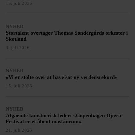
15. juli 2026
NYHED
Stortalent overtager Thomas Søndergårds orkester i
Skotland
9. juli 2026
NYHED
»Vi er stolte over at have sat ny verdensrekord«
15. juli 2026
NYHED
Afgående kunstnerisk leder: »Copenhagen Opera
Festival er et åbent maskinrum«
21. juli 2026