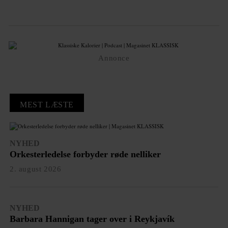
Annonce
MEST LÆSTE
NYHED
Orkesterledelse forbyder røde nelliker
2. august 2026
NYHED
Barbara Hannigan tager over i Reykjavík