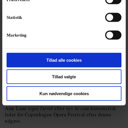
Statistik
Marketing
Tillad alle cookies
Tillad valgte
NYHED
Kun nødvendige cookies
Afgående kunstnerisk leder: »Copenhagen Opera
Festival er et åbent maskinrum«
Amy Lane siger farvel efter syv år som kunstnerisk
leder for Copenhagen Opera Festival efter denne
udgave.