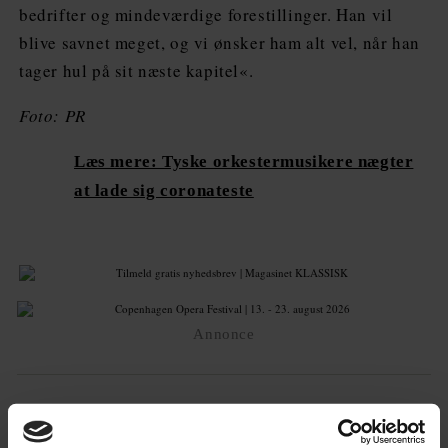
bedrifter og mindeværdige forestillinger. Han vil
blive savnet meget, og vi ønsker ham alt vel, når han
tager hul på sit næste kapitel«.
Foto: PR
Læs mere: Tyske orkestermusikere nægter
at lade sig coronateste
Annonce
FLERE NYHEDER