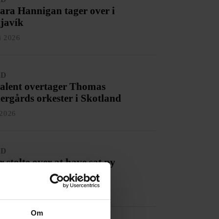
ara Hannigan tager over i
javík
li 2026
ED
talent overtager Thomas
ergårds orkester i Skotland
 2026
ED
r stolte over at have sat ny
ensrekord«
li 2026
Om