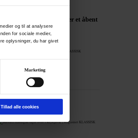
ED
ende kunstnerisk leder:
enhagen Opera Festival er et åbent
kinrum«
 medier og til at analysere
nden for sociale medier,
li 2026
e oplysninger, du har givet
Annonce
Marketing
Tillad alle cookies