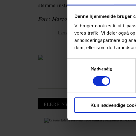
stemme instrumenter til koncerten, der bl
Denne hjemmeside bruger c
Foto: Marco Borggreve
Vi bruger cookies til at tilpas
Læs også: Simon Rattle redder fest
vores trafik. Vi deler også 
annonceringspartnere og anal
dem, eller som de har indsaml
Samtykkevalg
Nødvendig
FLERE NYHEDER
Kun nødvendige cook