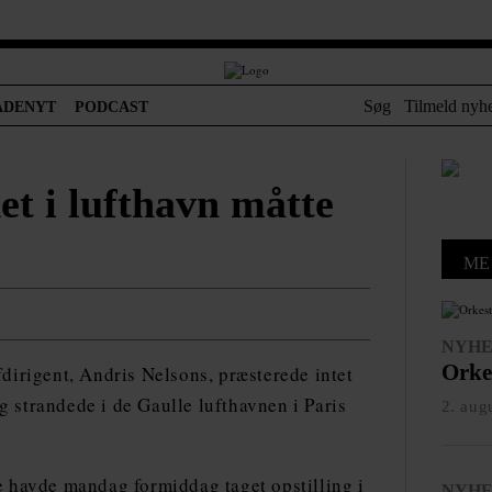
Søg
Tilmeld nyh
ADENYT
PODCAST
t i lufthavn måtte
ME
NYH
Orkes
irigent, Andris Nelsons, præsterede intet
g strandede i de Gaulle lufthavnen i Paris
2. aug
 havde mandag formiddag taget opstilling i
NYH