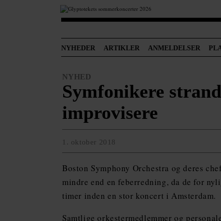
NYHEDER
ARTIKLER
ANMELDELSER
PL
NYHED
Symfonikere strande
improvisere
1. oktober 2018
Boston Symphony Orchestra og deres chefd
mindre end en feberredning, da de for nyli
timer inden en stor koncert i Amsterdam.
Samtlige orkestermedlemmer og personale