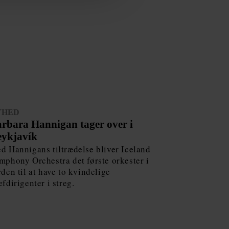
YHED
rbara Hannigan tager over i
ykjavík
d Hannigans tiltrædelse bliver Iceland
mphony Orchestra det første orkester i
rden til at have to kvindelige
efdirigenter i streg.