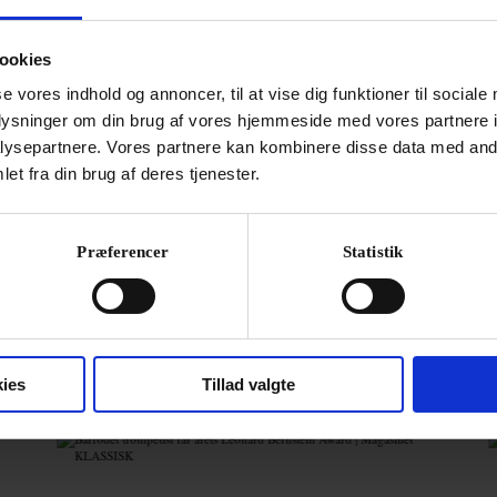
ev gennemført med tre kvarters forsinkelse.
NYH
Afgå
ookies
»Cop
mas
se vores indhold og annoncer, til at vise dig funktioner til sociale
ival i sidste øjeblik
oplysninger om din brug af vores hjemmeside med vores partnere i
21. ju
ysepartnere. Vores partnere kan kombinere disse data med andr
et fra din brug af deres tjenester.
Præferencer
Statistik
ies
Tillad valgte