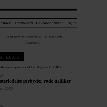
edsbrev
Abonnement
Gaveabonnement
Log ind
Annonce
ST LÆSTE
ED
terledelse forbyder røde nelliker
ust 2026
ED