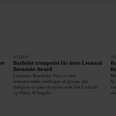
NYHED
N
ker
Barfodet trompetist får årets Leonard
Ba
Bernstein Award
Re
Lucienne Renaudin Vary er den
Me
femogtyvende modtager af prisen, der
Sy
tidligere er gået til navne som Jan Lisiecki
ve
og Emily D’Angelo.
ch