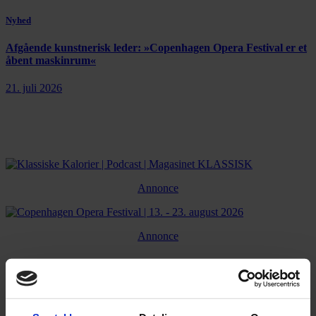
Nyhed
Afgående kunstnerisk leder: »Copenhagen Opera Festival er et
åbent maskinrum«
21. juli 2026
Annonce
Annonce
FLERE NYHEDER