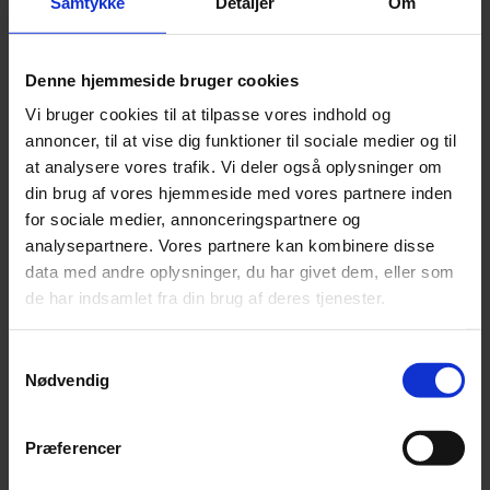
Samtykke
Detaljer
Om
Denne hjemmeside bruger cookies
Vi bruger cookies til at tilpasse vores indhold og
annoncer, til at vise dig funktioner til sociale medier og til
at analysere vores trafik. Vi deler også oplysninger om
din brug af vores hjemmeside med vores partnere inden
for sociale medier, annonceringspartnere og
analysepartnere. Vores partnere kan kombinere disse
data med andre oplysninger, du har givet dem, eller som
de har indsamlet fra din brug af deres tjenester.
Tysk tv-station får hug efter censur
Samtykkevalg
Nødvendig
ZDF anklages for kujonagtig opførsel efter at have forbudt en sang
med Igor Levit og Danger Dan.
Præferencer