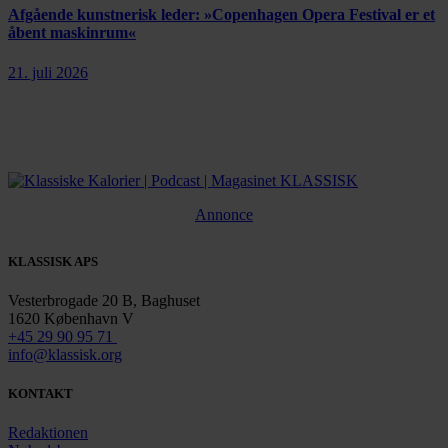
Afgående kunstnerisk leder: »Copenhagen Opera Festival er et
åbent maskinrum«
21. juli 2026
Annonce
KLASSISK APS
Vesterbrogade 20 B, Baghuset
1620 København V
+45 29 90 95 71
info@klassisk.org
KONTAKT
Redaktionen