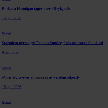
Barbara Hannigan tager over i Reykjavík
15. juli 2026
Nyhed
Stortalent overtager Thomas Søndergårds orkester i Skotland
9. juli 2026
Nyhed
»Vi er stolte over at have sat ny verdensrekord«
15. juli 2026
Nyhed