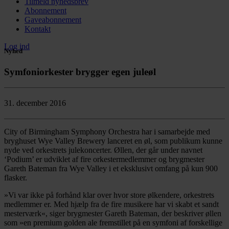
Tilmeld nyhedsbrev
Abonnement
Gaveabonnement
Kontakt
Log ind
Nyhed
Symfoniorkester brygger egen juleøl
31. december 2016
City of Birmingham Symphony Orchestra har i samarbejde med
bryghuset Wye Valley Brewery lanceret en øl, som publikum kunne
nyde ved orkestrets julekoncerter. Øllen, der går under navnet
‘Podium’ er udviklet af fire orkestermedlemmer og brygmester
Gareth Bateman fra Wye Valley i et eksklusivt omfang på kun 900
flasker.
»Vi var ikke på forhånd klar over hvor store ølkendere, orkestrets
medlemmer er. Med hjælp fra de fire musikere har vi skabt et sandt
mesterværk«, siger brygmester Gareth Bateman, der beskriver øllen
som »en premium golden ale fremstillet på en symfoni af forskellige