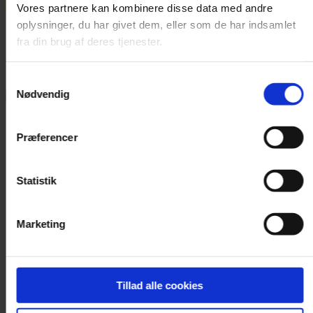
Vores partnere kan kombinere disse data med andre
oplysninger, du har givet dem, eller som de har indsamlet
Annonce
fra din brug af deres tjenester.
FLERE NYHEDER
Samtykkevalg
Nødvendig
Præferencer
Statistik
Marketing
Tillad alle cookies