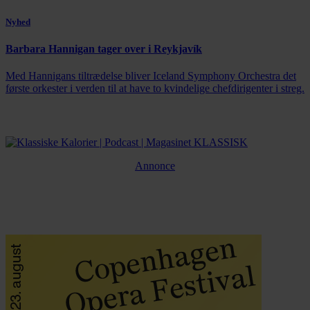
Nyhed
Barbara Hannigan tager over i Reykjavík
Med Hannigans tiltrædelse bliver Iceland Symphony Orchestra det
første orkester i verden til at have to kvindelige chefdirigenter i streg.
Annonce