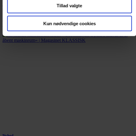
Tillad valgte
Tysk tv-station får hug efter censur
ZDF anklages for kujonagtig opførsel efter at have forbudt en sang
Kun nødvendige cookies
med Igor Levit og Danger Dan.
Nyhed