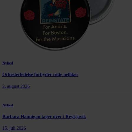
Nyhed
Orkesterledelse forbyder røde nelliker
2. august 2026
Nyhed
Barbara Hannigan tager over i Reykjavík
15. juli 2026