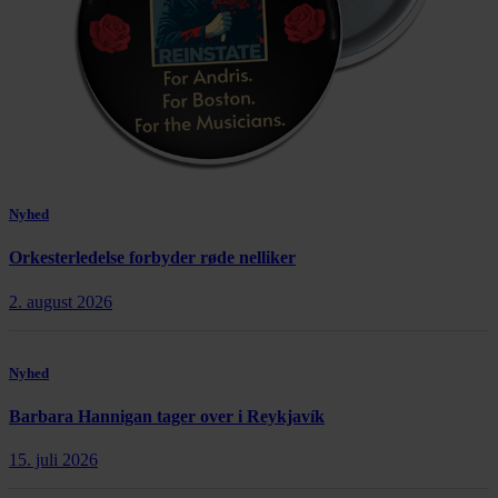
Nyhed
Orkesterledelse forbyder røde nelliker
2. august 2026
Nyhed
Barbara Hannigan tager over i Reykjavík
15. juli 2026