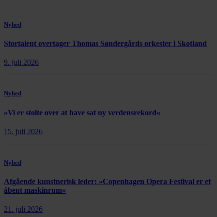
Nyhed
Stortalent overtager Thomas Søndergårds orkester i Skotland
9. juli 2026
Nyhed
»Vi er stolte over at have sat ny verdensrekord«
15. juli 2026
Nyhed
Afgående kunstnerisk leder: »Copenhagen Opera Festival er et
åbent maskinrum«
21. juli 2026