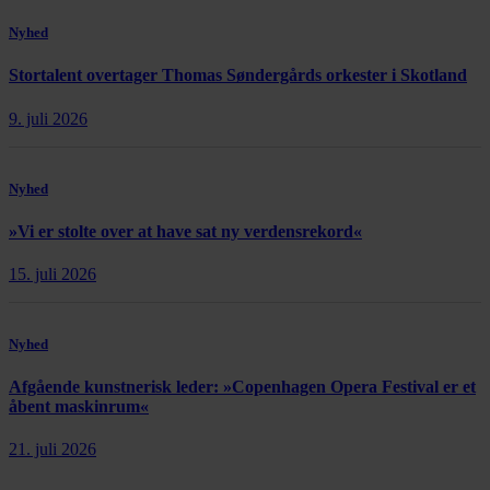
Nyhed
Stortalent overtager Thomas Søndergårds orkester i Skotland
9. juli 2026
Nyhed
»Vi er stolte over at have sat ny verdensrekord«
15. juli 2026
Nyhed
Afgående kunstnerisk leder: »Copenhagen Opera Festival er et
åbent maskinrum«
21. juli 2026