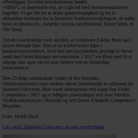
offentliggør, hvordan jurystemmerne lander.
»SISIVC er anderledes ved, at vi går ud med stemmeresultaterne
bagefter. Vi gør det for at skabe gennemsigtighed og for at
afskrække dommere fra at favorisere konkurrencedeltagere, de måtte
have en relation til«, fortæller juryens næstformand, David Stern, til
The Strad.
Om det usædvanlige træk skyldes, at violinisten Zakhar Bron sad i
juryen fremgår ikke. Han er en kontroversiel figur i
konkurrenceverdenen, hvor han som jurymedlem jævnligt er blevet
mødt med beskyldninger om nepotisme. I 2017 var Bron med til at
udpege sine egne elever som vindere ved tre forskellige
konkurrencer.
Den 25-årige amerikanske vinder af den kinesiske
violinkonkurrence med verdens største præmiepulje er uddannet fra
Harvard University. Hun vandt andenprisen ved Isang Yun Violin
Competition i 2017 og er tidligere prismodtager ved Jean Sibelius
Violinkonkurrencen i Helsinki og ved Queen Elisabeth Competiton i
Bruxelles.
Foto: Heikki Tuuli
Læs også: Snigløbet Luisi siger op som juryformand