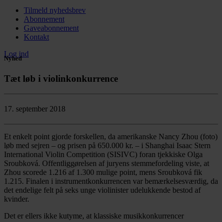
Tilmeld nyhedsbrev
Abonnement
Gaveabonnement
Kontakt
Log ind
Nyhed
Tæt løb i violinkonkurrence
17. september 2018
Et enkelt point gjorde forskellen, da amerikanske Nancy Zhou (foto)
løb med sejren – og prisen på 650.000 kr. – i Shanghai Isaac Stern
International Violin Competition (SISIVC) foran tjekkiske Olga
Sroubková. Offentliggørelsen af juryens stemmefordeling viste, at
Zhou scorede 1.216 af 1.300 mulige point, mens Sroubková fik
1.215. Finalen i instrumentkonkurrencen var bemærkelsesværdig, da
det endelige felt på seks unge violinister udelukkende bestod af
kvinder.
Det er ellers ikke kutyme, at klassiske musikkonkurrencer