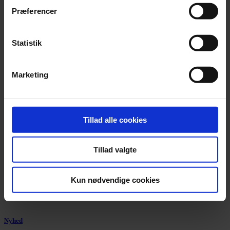
Tysk tv-station får hug efter censur
Præferencer
ZDF anklages for kujonagtig opførsel efter at have forbudt en sang
med Igor Levit og Danger Dan.
Statistik
Marketing
Tillad alle cookies
Tillad valgte
Kun nødvendige cookies
Nyhed