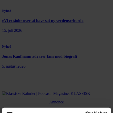
Nyhed
»Vi er stolte over at have sat ny verdensrekord«
15. juli 2026
Nyhed
Jonas Kaufmann advarer fans mod biografi
5. august 2026
Annonce