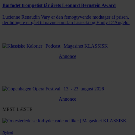
Barfodet trompetist får årets Leonard Bernstein Award
Lucienne Renaudin Vary er den femogtyvende modtager af prisen,
der tidligere er gået til navne som Jan Lisiecki og Emily D’Angelo.
Annonce
Annonce
MEST LÆSTE
Nyhed