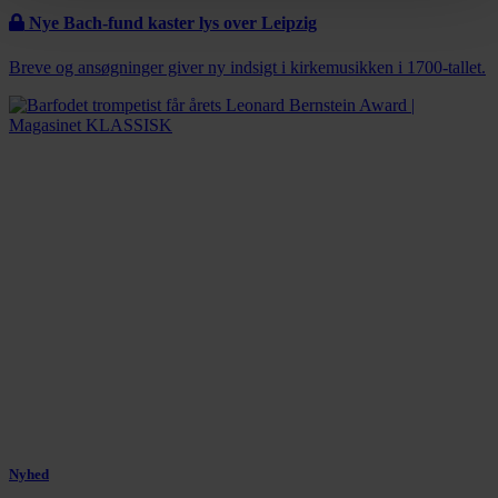
Nye Bach-fund kaster lys over Leipzig
Breve og ansøgninger giver ny indsigt i kirkemusikken i 1700-tallet.
Nyhed