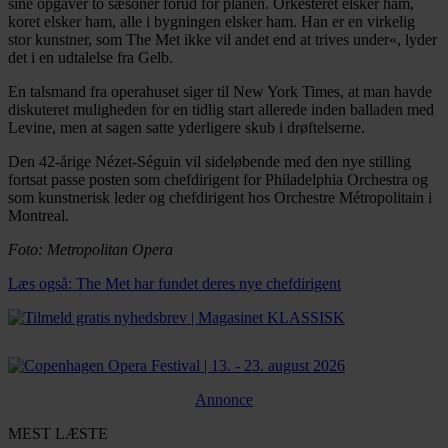
sine opgaver to sæsoner forud for planen. Orkesteret elsker ham,
koret elsker ham, alle i bygningen elsker ham. Han er en virkelig
stor kunstner, som The Met ikke vil andet end at trives under«, lyder
det i en udtalelse fra Gelb.
En talsmand fra operahuset siger til New York Times, at man havde
diskuteret muligheden for en tidlig start allerede inden balladen med
Levine, men at sagen satte yderligere skub i drøftelserne.
Den 42-årige Nézet-Séguin vil sideløbende med den nye stilling
fortsat passe posten som chefdirigent for Philadelphia Orchestra og
som kunstnerisk leder og chefdirigent hos Orchestre Métropolitain i
Montreal.
Foto: Metropolitan Opera
Læs også: The Met har fundet deres nye chefdirigent
Annonce
MEST LÆSTE