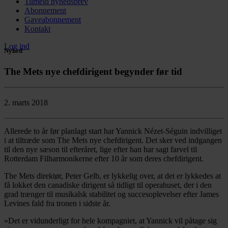
Tilmeld nyhedsbrev
Abonnement
Gaveabonnement
Kontakt
Log ind
Nyhed
The Mets nye chefdirigent begynder før tid
2. marts 2018
Allerede to år før planlagt start har Yannick Nézet-Séguin indvilliget
i at tiltræde som The Mets nye chefdirigent. Det sker ved indgangen
til den nye sæson til efteråret, lige efter han har sagt farvel til
Rotterdam Filharmonikerne efter 10 år som deres chefdirigent.
The Mets direktør, Peter Gelb, er lykkelig over, at det er lykkedes at
få lokket den canadiske dirigent så tidligt til operahuset, der i den
grad trænger til musikalsk stabilitet og succesoplevelser efter James
Levines fald fra tronen i sidste år.
»Det er vidunderligt for hele kompagniet, at Yannick vil påtage sig