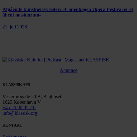
Afgående kunstnerisk leder: »Copenhagen Opera Festival er et
åbent maskinrum«
21. juli 2026
Annonce
KLASSISK APS
Vesterbrogade 20 B, Baghuset
1620 København V
+45 29 90 95 71
info@klassisk.org
KONTAKT