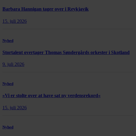
Barbara Hannigan tager over i Reykjavík
15. juli 2026
Nyhed
Stortalent overtager Thomas Søndergårds orkester i Skotland
9. juli 2026
Nyhed
»Vi er stolte over at have sat ny verdensrekord«
15. juli 2026
Nyhed