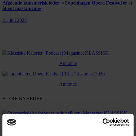
Afgående kunstnerisk leder: »Copenhagen Opera Festival er et
åbent maskinrum«
21. juli 2026
Annonce
Annonce
FLERE NYHEDER