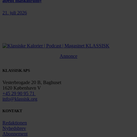
åbent maskinrum«
21. juli 2026
Annonce
KLASSISK APS
Vesterbrogade 20 B, Baghuset
1620 København V
+45 29 90 95 71
info@klassisk.org
KONTAKT
Redaktionen
Nyhedsbrev
Abonnement