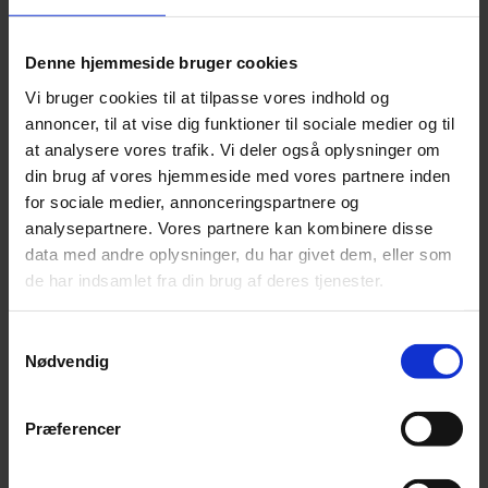
Denne hjemmeside bruger cookies
Vi bruger cookies til at tilpasse vores indhold og
annoncer, til at vise dig funktioner til sociale medier og til
at analysere vores trafik. Vi deler også oplysninger om
din brug af vores hjemmeside med vores partnere inden
for sociale medier, annonceringspartnere og
analysepartnere. Vores partnere kan kombinere disse
data med andre oplysninger, du har givet dem, eller som
de har indsamlet fra din brug af deres tjenester.
Jonas Kaufmann advarer fans mod biografi
En nyudgivet biografi om den tyske tenor Jonas Kaufmann er fup
Samtykkevalg
og fidus.
Nødvendig
Præferencer