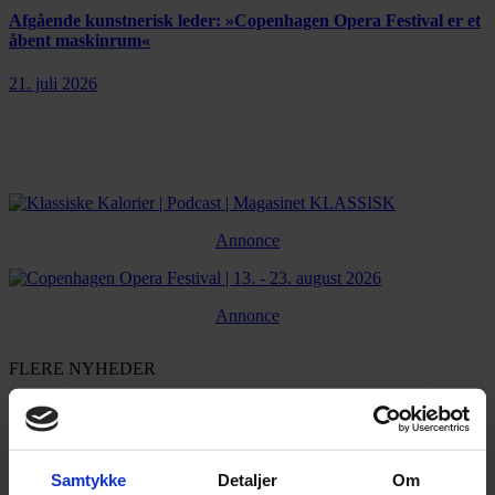
Afgående kunstnerisk leder: »Copenhagen Opera Festival er et
åbent maskinrum«
21. juli 2026
Annonce
Annonce
FLERE NYHEDER
Samtykke
Detaljer
Om