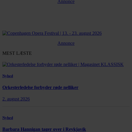
Annonce
Annonce
MEST LÆSTE
Nyhed
Orkesterledelse forbyder røde nelliker
2. august 2026
Nyhed
Barbara Hannigan tager over i Reykjavík