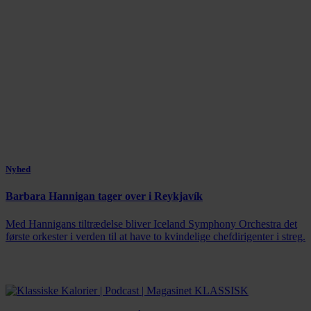
Nyhed
Barbara Hannigan tager over i Reykjavík
Med Hannigans tiltrædelse bliver Iceland Symphony Orchestra det
første orkester i verden til at have to kvindelige chefdirigenter i streg.