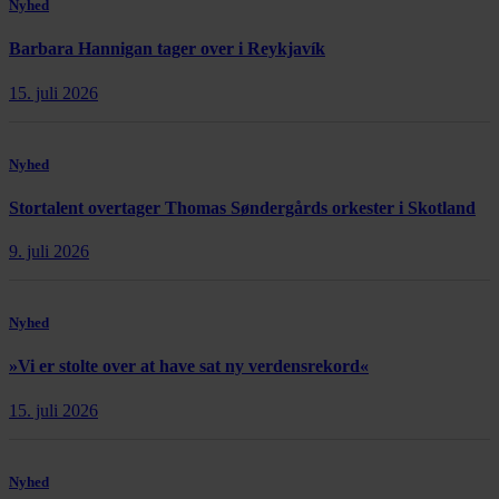
Nyhed
Barbara Hannigan tager over i Reykjavík
15. juli 2026
Nyhed
Stortalent overtager Thomas Søndergårds orkester i Skotland
9. juli 2026
Nyhed
»Vi er stolte over at have sat ny verdensrekord«
15. juli 2026
Nyhed