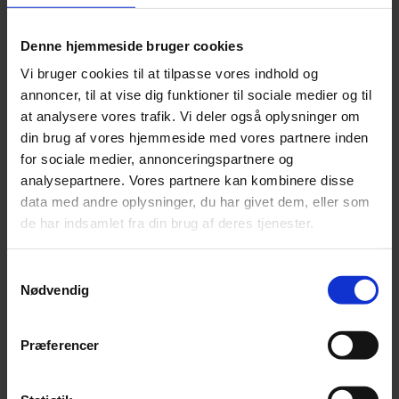
Denne hjemmeside bruger cookies
Vi bruger cookies til at tilpasse vores indhold og
annoncer, til at vise dig funktioner til sociale medier og til
at analysere vores trafik. Vi deler også oplysninger om
din brug af vores hjemmeside med vores partnere inden
for sociale medier, annonceringspartnere og
analysepartnere. Vores partnere kan kombinere disse
data med andre oplysninger, du har givet dem, eller som
de har indsamlet fra din brug af deres tjenester.
Jonas Kaufmann advarer fans mod biografi
Samtykkevalg
En nyudgivet biografi om den tyske tenor Jonas Kaufmann er fup
Nødvendig
og fidus.
Præferencer