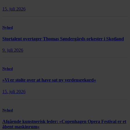
15. juli 2026
Nyhed
Stortalent overtager Thomas Søndergårds orkester i Skotland
9. juli 2026
Nyhed
»Vi er stolte over at have sat ny verdensrekord«
15. juli 2026
Nyhed
Afgående kunstnerisk leder: »Copenhagen Opera Festival er et
åbent maskinrum«