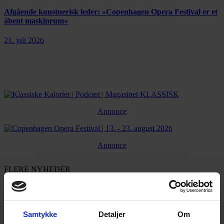
Afgående kunstnerisk leder: »Copenhagen Opera Festival er et
åbent maskinrum«
21. juli 2026
Annonce
Annonce
FLERE NYHEDER
Samtykke
Detaljer
Om