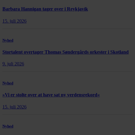
Barbara Hannigan tager over i Reykjavík
15. juli 2026
Nyhed
Stortalent overtager Thomas Søndergårds orkester i Skotland
9. juli 2026
Nyhed
»Vi er stolte over at have sat ny verdensrekord«
15. juli 2026
Nyhed