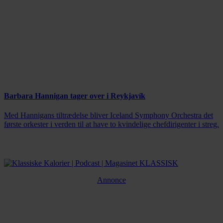
Barbara Hannigan tager over i Reykjavík
Med Hannigans tiltrædelse bliver Iceland Symphony Orchestra det
første orkester i verden til at have to kvindelige chefdirigenter i streg.
Annonce