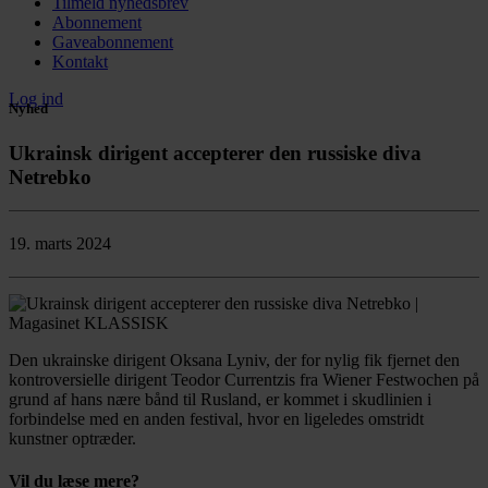
Tilmeld nyhedsbrev
Abonnement
Gaveabonnement
Kontakt
Log ind
Nyhed
Ukrainsk dirigent accepterer den russiske diva
Netrebko
19. marts 2024
Den ukrainske dirigent Oksana Lyniv, der for nylig fik fjernet den
kontroversielle dirigent Teodor Currentzis fra Wiener Festwochen på
grund af hans nære bånd til Rusland, er kommet i skudlinien i
forbindelse med en anden festival, hvor en ligeledes omstridt
kunstner optræder.
Vil du læse mere?