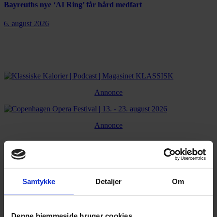
Bayreuths nye ‘AI Ring’ får hård medfart
6. august 2026
Annonce
Annonce
FLERE NYHEDER
Samtykke
Detaljer
Om
Denne hjemmeside bruger cookies