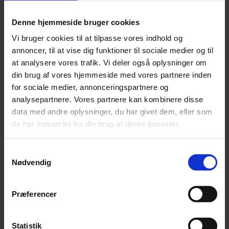
Denne hjemmeside bruger cookies
Vi bruger cookies til at tilpasse vores indhold og
annoncer, til at vise dig funktioner til sociale medier og til
at analysere vores trafik. Vi deler også oplysninger om
din brug af vores hjemmeside med vores partnere inden
for sociale medier, annonceringspartnere og
analysepartnere. Vores partnere kan kombinere disse
Nyhed
data med andre oplysninger, du har givet dem, eller som
Bayreuths nye ‘AI Ring’ får hård medfart
de har indsamlet fra din brug af deres tjenester.
En slunken pengekasse har forvandlet jubilæumsopsætning af
Wagners ‘Ring’-cyklus til et udskældt AI-eksperiment.
Samtykkevalg
Nødvendig
Præferencer
Statistik