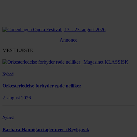
Annonce
MEST LÆSTE
Nyhed
Orkesterledelse forbyder røde nelliker
2. august 2026
Nyhed
Barbara Hannigan tager over i Reykjavík