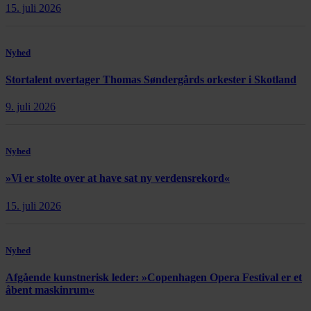
15. juli 2026
Nyhed
Stortalent overtager Thomas Søndergårds orkester i Skotland
9. juli 2026
Nyhed
»Vi er stolte over at have sat ny verdensrekord«
15. juli 2026
Nyhed
Afgående kunstnerisk leder: »Copenhagen Opera Festival er et
åbent maskinrum«