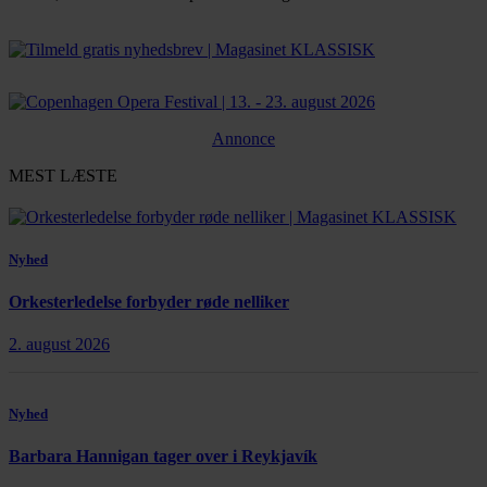
Bestil abonnement
Annonce
MEST LÆSTE
Nyhed
Orkesterledelse forbyder røde nelliker
2. august 2026
Nyhed
Barbara Hannigan tager over i Reykjavík