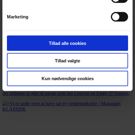
Marketing
Tillad alle cookies
Tillad valgte
Nyhed
Barfodet trompetist får årets Leonard Bernstein Award
Kun nødvendige cookies
Lucienne Renaudin Vary er den femogtyvende modtager af prisen,
der tidligere er gået til navne som Jan Lisiecki og Emily D’Angelo.