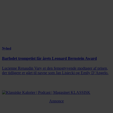
Nyhed
Barfodet trompetist får årets Leonard Bernstein Award
Lucienne Renaudin Vary er den femogtyvende modtager af prisen,
der tidligere er gået til navne som Jan Lisiecki og Emily D’Angelo.
Annonce