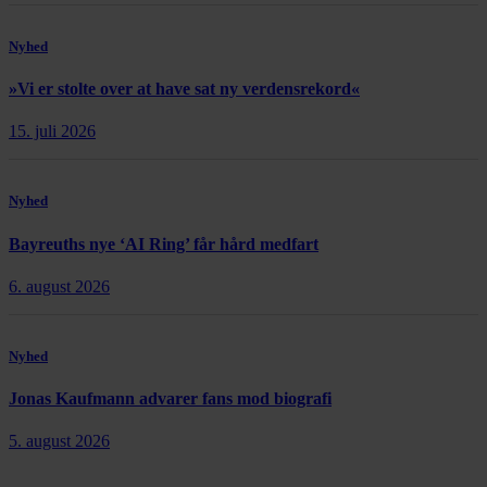
Nyhed
»Vi er stolte over at have sat ny verdensrekord«
15. juli 2026
Nyhed
Bayreuths nye ‘AI Ring’ får hård medfart
6. august 2026
Nyhed
Jonas Kaufmann advarer fans mod biografi
5. august 2026