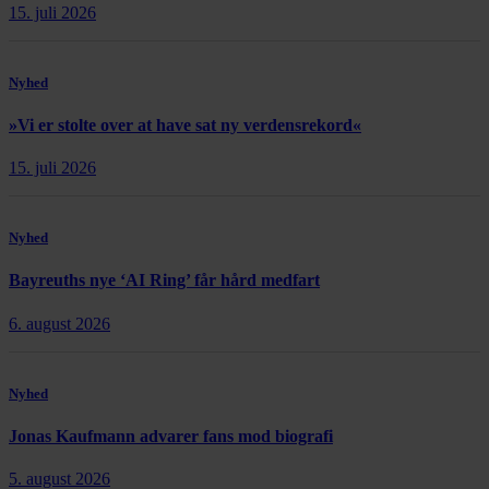
15. juli 2026
Nyhed
»Vi er stolte over at have sat ny verdensrekord«
15. juli 2026
Nyhed
Bayreuths nye ‘AI Ring’ får hård medfart
6. august 2026
Nyhed
Jonas Kaufmann advarer fans mod biografi
5. august 2026