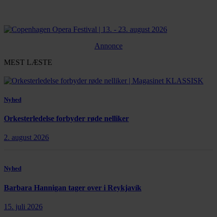
Annonce
MEST LÆSTE
Nyhed
Orkesterledelse forbyder røde nelliker
2. august 2026
Nyhed
Barbara Hannigan tager over i Reykjavík
15. juli 2026