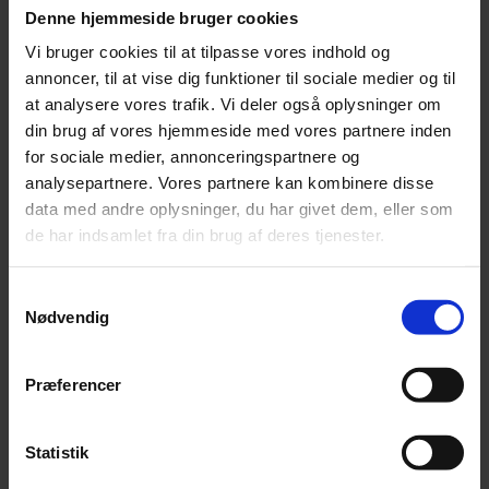
Denne hjemmeside bruger cookies
Vi bruger cookies til at tilpasse vores indhold og
annoncer, til at vise dig funktioner til sociale medier og til
at analysere vores trafik. Vi deler også oplysninger om
din brug af vores hjemmeside med vores partnere inden
for sociale medier, annonceringspartnere og
analysepartnere. Vores partnere kan kombinere disse
Nyhed
data med andre oplysninger, du har givet dem, eller som
de har indsamlet fra din brug af deres tjenester.
Orkesterledelse forbyder røde nelliker
Over 2.000 nelliker er uddelt i solidaritet med chefdirigenten, men
Samtykkevalg
nu slår ledelsen hårdt ned på det røde symbol.
Nødvendig
Præferencer
Statistik