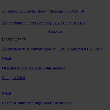
Bestil abonnement
Annonce
MEST LÆSTE
Nyhed
Orkesterledelse forbyder røde nelliker
2. august 2026
Nyhed
Barbara Hannigan tager over i Reykjavík