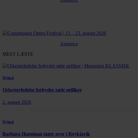
Annonce
MEST LÆSTE
Nyhed
Orkesterledelse forbyder røde nelliker
2. august 2026
Nyhed
Barbara Hannigan tager over i Reykjavík