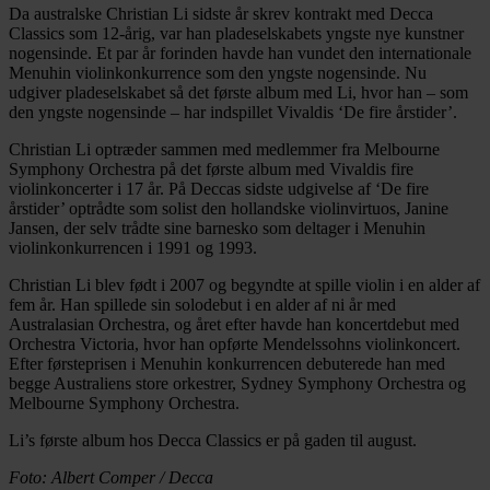
Da australske Christian Li sidste år skrev kontrakt med Decca
Classics som 12-årig, var han pladeselskabets yngste nye kunstner
nogensinde. Et par år forinden havde han vundet den internationale
Menuhin violinkonkurrence som den yngste nogensinde. Nu
udgiver pladeselskabet så det første album med Li, hvor han – som
den yngste nogensinde – har indspillet Vivaldis ‘De fire årstider’.
Christian Li optræder sammen med medlemmer fra Melbourne
Symphony Orchestra på det første album med Vivaldis fire
violinkoncerter i 17 år. På Deccas sidste udgivelse af ‘De fire
årstider’ optrådte som solist den hollandske violinvirtuos, Janine
Jansen, der selv trådte sine barnesko som deltager i Menuhin
violinkonkurrencen i 1991 og 1993.
Christian Li blev født i 2007 og begyndte at spille violin i en alder af
fem år. Han spillede sin solodebut i en alder af ni år med
Australasian Orchestra, og året efter havde han koncertdebut med
Orchestra Victoria, hvor han opførte Mendelssohns violinkoncert.
Efter førsteprisen i Menuhin konkurrencen debuterede han med
begge Australiens store orkestrer, Sydney Symphony Orchestra og
Melbourne Symphony Orchestra.
Li’s første album hos Decca Classics er på gaden til august.
Foto: Albert Comper / Decca