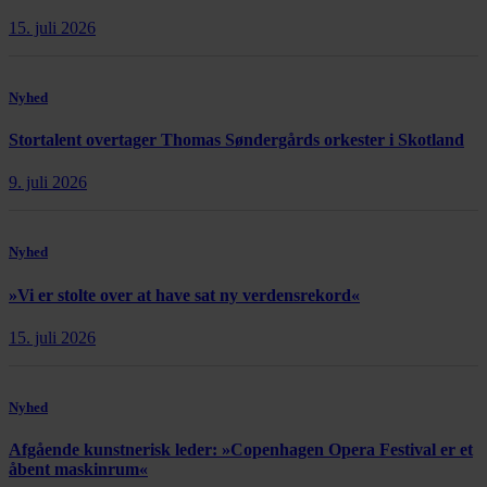
15. juli 2026
Nyhed
Stortalent overtager Thomas Søndergårds orkester i Skotland
9. juli 2026
Nyhed
»Vi er stolte over at have sat ny verdensrekord«
15. juli 2026
Nyhed
Afgående kunstnerisk leder: »Copenhagen Opera Festival er et
åbent maskinrum«