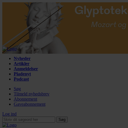
Nyheder
Artikler
Anmeldelser
Pladenyt
Podcast
Søg
Tilmeld nyhedsbrev
Abonnement
Gaveabonnement
Log ind
Søg