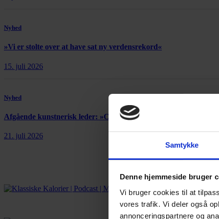
Nyhed
»Vi er stolte over at have sat ny verdensrekord«
15. juli 2026
Nyhed
Afgående kunstnerisk leder: »Copenhagen Opera Festival er et
21. juli 2026
Samtykke
Denne hjemmeside bruger c
Vi bruger cookies til at tilpas
vores trafik. Vi deler også 
annonceringspartnere og anal