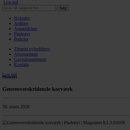
Log ind
Søg
Nyheder
Artikler
Anmeldelser
Pladenyt
Podcast
Tilmeld nyhedsbrev
Abonnement
Gaveabonnement
Kontakt
Log ind
Pladenyt
Genreoverskridende korværk
30. marts 2026