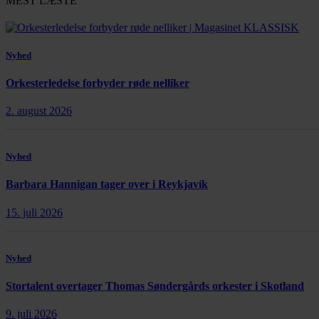
MEST LÆSTE
Nyhed
Orkesterledelse forbyder røde nelliker
2. august 2026
Nyhed
Barbara Hannigan tager over i Reykjavík
15. juli 2026
Nyhed
Stortalent overtager Thomas Søndergårds orkester i Skotland
9. juli 2026