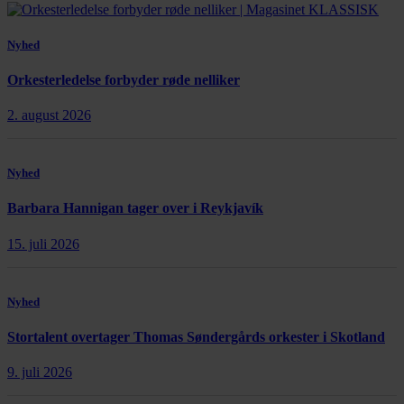
Nyhed
Orkesterledelse forbyder røde nelliker
2. august 2026
Nyhed
Barbara Hannigan tager over i Reykjavík
15. juli 2026
Nyhed
Stortalent overtager Thomas Søndergårds orkester i Skotland
9. juli 2026