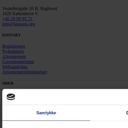
Vesterbrogade 20 B, Baghuset
1620 København V
+45 29 90 95 71
info@klassisk.org
KONTAKT
Redaktionen
Nyhedsbrev
Abonnement
Gaveabonnement
Websamtykke
Abonnementsbetingelser
SIDER
Nyheder
Artikler
Anmeldelser
Pladenyt
Samtykke
Podcast