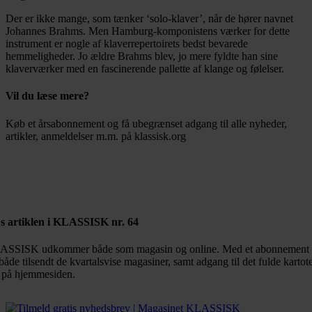
Der er ikke mange, som tænker ‘solo-klaver’, når de hører navnet
Johannes Brahms. Men Hamburg-komponistens værker for dette
instrument er nogle af klaverrepertoirets bedst bevarede
hemmeligheder. Jo ældre Brahms blev, jo mere fyldte han sine
klaverværker med en fascinerende pallette af klange og følelser.
Vil du læse mere?
Køb et årsabonnement og få ubegrænset adgang til alle nyheder,
artikler, anmeldelser m.m. på klassisk.org
Bestil abonnement
s artiklen i KLASSISK nr. 64
SSISK udkommer både som magasin og online. Med et abonnement 
både tilsendt de kvartalsvise magasiner, samt adgang til det fulde kartot
 på hjemmesiden.