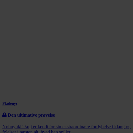
Pladenyt
Den ultimative prøvelse
Nobuyuki Tsuji er kendt for sin ekstraordinære fordybelse i klang og
følelser i næsten alt, hvad han spiller.