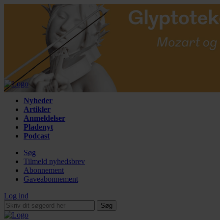
Nyheder
Artikler
Anmeldelser
Pladenyt
Podcast
Søg
Tilmeld nyhedsbrev
Abonnement
Gaveabonnement
Log ind
Søg