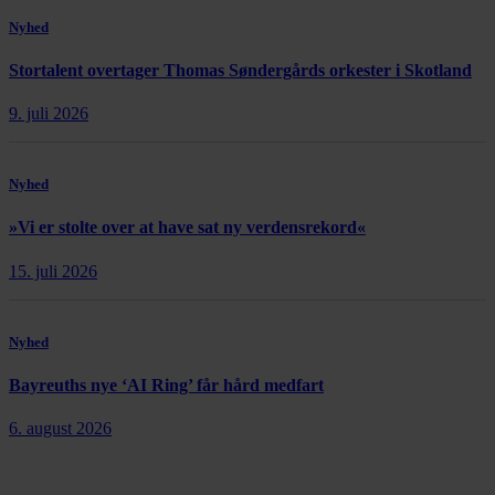
Nyhed
Stortalent overtager Thomas Søndergårds orkester i Skotland
9. juli 2026
Nyhed
»Vi er stolte over at have sat ny verdensrekord«
15. juli 2026
Nyhed
Bayreuths nye ‘AI Ring’ får hård medfart
6. august 2026