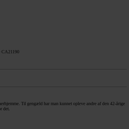
upe CA21190
rt herhjemme. Til gengæld har man kunnet opleve andre af den 42-årige
r det.