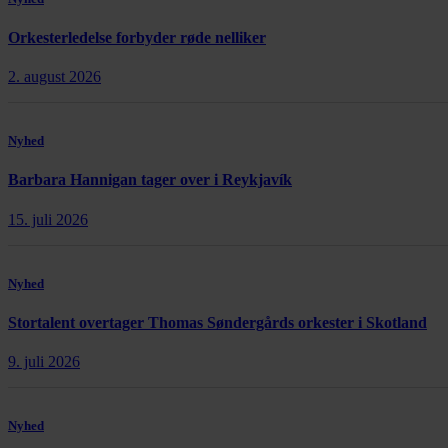
Orkesterledelse forbyder røde nelliker
2. august 2026
Nyhed
Barbara Hannigan tager over i Reykjavík
15. juli 2026
Nyhed
Stortalent overtager Thomas Søndergårds orkester i Skotland
9. juli 2026
Nyhed