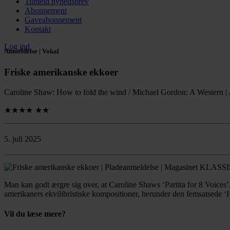
Tilmeld nyhedsbrev
Abonnement
Gaveabonnement
Kontakt
Log ind
Anmeldelse | Vokal
Friske amerikanske ekkoer
Caroline Shaw: How to fold the wind / Michael Gordon: A Western | 
★★★★
★★
5. juli 2025
Man kan godt ærgre sig over, at Caroline Shaws ‘Partita for 8 Voices’
amerikaners ekvilibristiske kompositioner, herunder den femsatsede ‘Ho
Vil du læse mere?