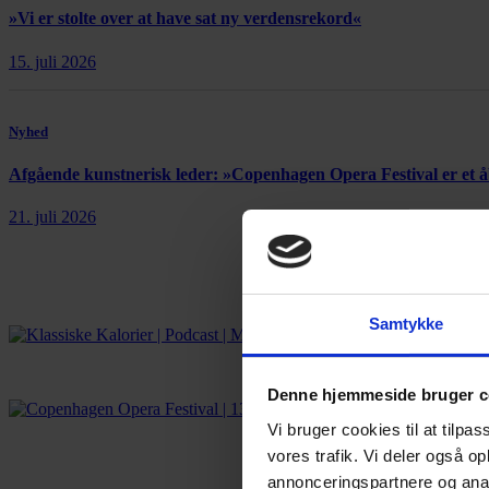
»Vi er stolte over at have sat ny verdensrekord«
15. juli 2026
Nyhed
Afgående kunstnerisk leder: »Copenhagen Opera Festival er et
21. juli 2026
Samtykke
Denne hjemmeside bruger c
Vi bruger cookies til at tilpas
vores trafik. Vi deler også 
annonceringspartnere og anal