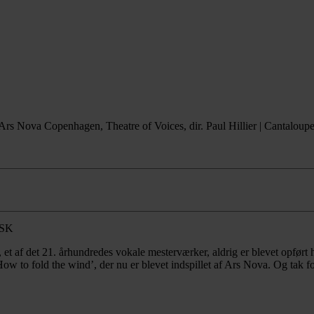
Ars Nova Copenhagen, Theatre of Voices, dir. Paul Hillier | Cantalo
, et af det 21. århundredes vokale mesterværker, aldrig er blevet opfø
w to fold the wind’, der nu er blevet indspillet af Ars Nova. Og tak fo