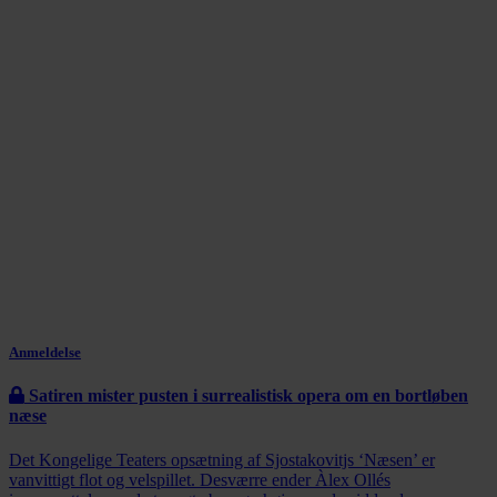
Anmeldelse
Satiren mister pusten i surrealistisk opera om en bortløben
næse
Det Kongelige Teaters opsætning af Sjostakovitjs ‘Næsen’ er
vanvittigt flot og velspillet. Desværre ender Àlex Ollés