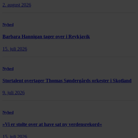
2. august 2026
Nyhed
Barbara Hannigan tager over i Reykjavík
15. juli 2026
Nyhed
Stortalent overtager Thomas Søndergårds orkester i Skotland
9. juli 2026
Nyhed
»Vi er stolte over at have sat ny verdensrekord«
15. juli 2026