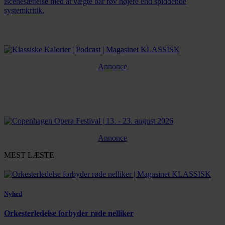
iscenesættelse med at vægte bar røv højere end spiddende
systemkritik.
Annonce
Annonce
MEST LÆSTE
Nyhed
Orkesterledelse forbyder røde nelliker