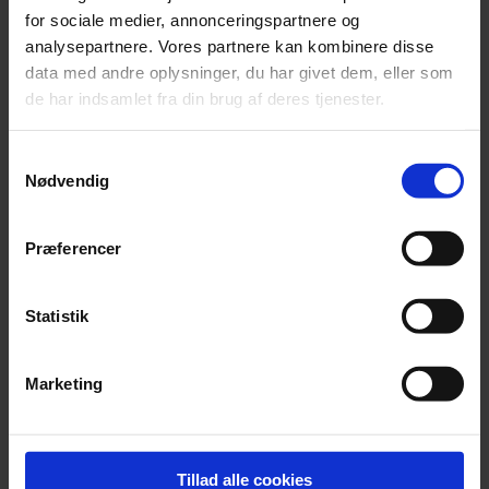
for sociale medier, annonceringspartnere og
analysepartnere. Vores partnere kan kombinere disse
data med andre oplysninger, du har givet dem, eller som
Fuldfed tone og skarptslebent udtryk
de har indsamlet fra din brug af deres tjenester.
Sommerfestivalen åbnede med en klavertrio af den klassiske
tradition - markant anderledes, end vi typisk kender herhjemme.
Samtykkevalg
Nødvendig
Præferencer
Statistik
Marketing
Tillad alle cookies