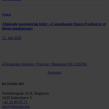
Nyhed
Afgående kunstnerisk leder: »Copenhagen Opera Festival er et
åbent maskinrum«
21. juli 2026
Annonce
KLASSISK APS
Vesterbrogade 20 B, Baghuset
1620 København V
+45 29 90 95 71
info@klassisk.org