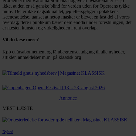
Problemet med Karolina Sofulaks udgave af ‘Maskeballet’ er jo
ikke, at den er så ganske blind for verden uden for Operaens tykke
mure. Det er ikke dagsaktualitet, jeg efterspørger i polakkens
iscenesættelse, uanset at netop masker er blevet en fast del af vores
hverdag; flere i publikum bærer dem endda under forestillingen, det
er næsten kunsten og virkeligheden i rent overlap.
Vil du læse mere?
Køb et årsabonnement og få ubegrænset adgang til alle nyheder,
artikler, anmeldelser m.m. på klassisk.org
Bestil abonnement
Annonce
MEST LÆSTE
Nyhed