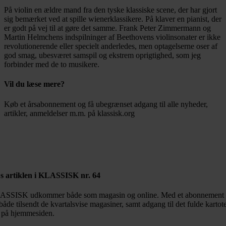
På violin en ældre mand fra den tyske klassiske scene, der har gjort
sig bemærket ved at spille wienerklassikere. På klaver en pianist, der
er godt på vej til at gøre det samme. Frank Peter Zimmermann og
Martin Helmchens indspilninger af Beethovens violinsonater er ikke
revolutionerende eller specielt anderledes, men optagelserne oser af
god smag, ubesværet samspil og ekstrem oprigtighed, som jeg
forbinder med de to musikere.
Vil du læse mere?
Køb et årsabonnement og få ubegrænset adgang til alle nyheder,
artikler, anmeldelser m.m. på klassisk.org
Bestil abonnement
s artiklen i KLASSISK nr. 64
SSISK udkommer både som magasin og online. Med et abonnement 
både tilsendt de kvartalsvise magasiner, samt adgang til det fulde kartot
 på hjemmesiden.