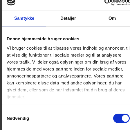
Samtykke
Detaljer
Om
Denne hjemmeside bruger cookies
Vi bruger cookies til at tilpasse vores indhold og annoncer, til
at vise dig funktioner til sociale medier og til at analysere
vores trafik. Vi deler også oplysninger om din brug af vores
hjemmeside med vores partnere inden for sociale medier,
annonceringspartnere og analysepartnere. Vores partnere
kan kombinere disse data med andre oplysninger, du har
Else Marie Pades elektroniske univers
givet dem, eller som de har indsamlet fra din brug af deres
tjenester.
Kort, kompetent og kyndigt præsenterer Jonas Olesen den danske
pioners elektroniske værker.
Samtykkevalg
Nødvendig