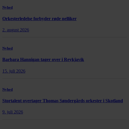
Nyhed
Orkesterledelse forbyder røde nelliker
2. august 2026
Nyhed
Barbara Hannigan tager over i Reykjavík
15. juli 2026
Nyhed
Stortalent overtager Thomas Søndergårds orkester i Skotland
9. juli 2026