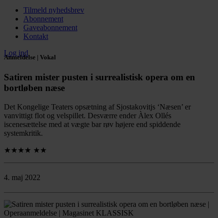
Tilmeld nyhedsbrev
Abonnement
Gaveabonnement
Kontakt
Log ind
Anmeldelse | Vokal
Satiren mister pusten i surrealistisk opera om en
bortløben næse
Det Kongelige Teaters opsætning af Sjostakovitjs ‘Næsen’ er
vanvittigt flot og velspillet. Desværre ender Àlex Ollés
iscenesættelse med at vægte bar røv højere end spiddende
systemkritik.
★★★★
★★
4. maj 2022