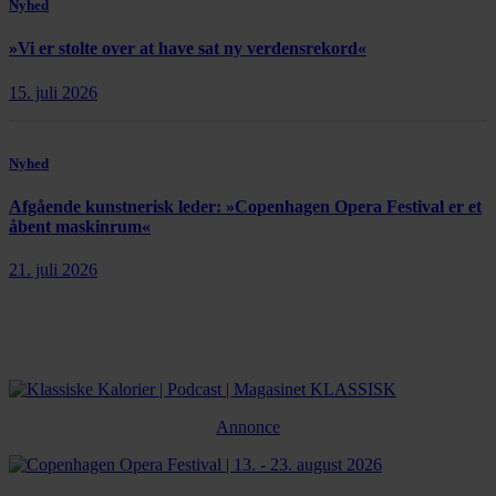
Nyhed
»Vi er stolte over at have sat ny verdensrekord«
15. juli 2026
Nyhed
Afgående kunstnerisk leder: »Copenhagen Opera Festival er et
åbent maskinrum«
21. juli 2026
Annonce