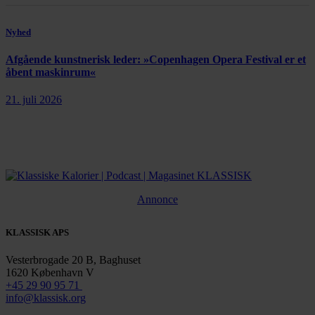
Nyhed
Afgående kunstnerisk leder: »Copenhagen Opera Festival er et
åbent maskinrum«
21. juli 2026
Annonce
KLASSISK APS
Vesterbrogade 20 B, Baghuset
1620 København V
+45 29 90 95 71
info@klassisk.org