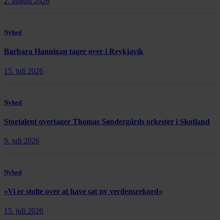
2. august 2026
Nyhed
Barbara Hannigan tager over i Reykjavík
15. juli 2026
Nyhed
Stortalent overtager Thomas Søndergårds orkester i Skotland
9. juli 2026
Nyhed
»Vi er stolte over at have sat ny verdensrekord«
15. juli 2026