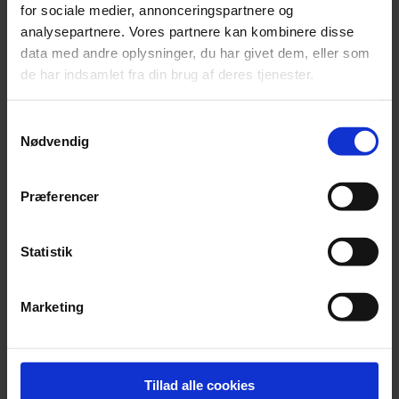
for sociale medier, annonceringspartnere og
analysepartnere. Vores partnere kan kombinere disse
data med andre oplysninger, du har givet dem, eller som
de har indsamlet fra din brug af deres tjenester.
Fuldfed tone og skarptslebent udtryk
Samtykkevalg
Sommerfestivalen åbnede med en klavertrio af den klassiske
Nødvendig
tradition - markant anderledes, end vi typisk kender herhjemme.
Præferencer
Statistik
Marketing
Tillad alle cookies