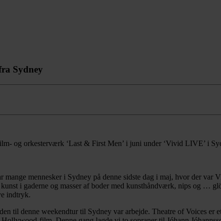
 fra Sydney
lm- og orkesterværk ‘Last & First Men’ i juni under ‘Vivid LIVE’ i S
r mange mennesker i Sydney på denne sidste dag i maj, hvor der var Vivi
 til kunst i gaderne og masser af boder med kunsthåndværk, nips og … gl
e indtryk.
nden til denne weekendtur til Sydney var arbejde. Theatre of Voices e
i Hollywood-film. Denne gang lagde vi to sopraner til Jóhann Jóhanns