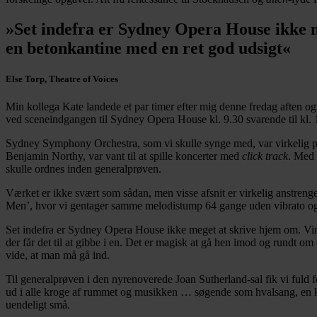
»Set indefra er Sydney Opera House ikke m
en betonkantine med en ret god udsigt«
Else Torp, Theatre of Voices
Min kollega Kate landede et par timer efter mig denne fredag aften og
ved sceneindgangen til Sydney Opera House kl. 9.30 svarende til kl. 1
Sydney Symphony Orchestra, som vi skulle synge med, var virkelig p
Benjamin Northy, var vant til at spille koncerter med
click track
. Med 
skulle ordnes inden generalprøven.
Værket er ikke svært som sådan, men visse afsnit er virkelig anstren
Men’, hvor vi gentager samme melodistump 64 gange uden vibrato og u
Set indefra er Sydney Opera House ikke meget at skrive hjem om. Vin
der får det til at gibbe i en. Det er magisk at gå hen imod og rundt 
vide, at man må gå ind.
Til generalprøven i den nyrenoverede Joan Sutherland-sal fik vi ful
ud i alle kroge af rummet og musikken … søgende som hvalsang, en kal
uendeligt små.