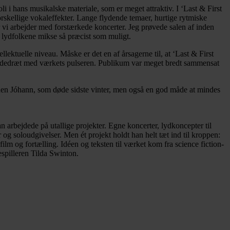
 i hans musikalske materiale, som er meget attraktiv. I ‘Last & First
skellige vokaleffekter. Lange flydende temaer, hurtige rytmiske
år vi arbejder med forstærkede koncerter. Jeg prøvede salen af inden
e lydfolkene mikse så præcist som muligt.
ektuelle niveau. Måske er det en af årsagerne til, at ‘Last & First
es åndedræt med værkets pulseren. Publikum var meget bredt sammensat
den Jóhann, som døde sidste vinter, men også en god måde at mindes
rbejdede på utallige projekter. Egne koncerter, lydkoncepter til
 og soloudgivelser. Men ét projekt holdt han helt tæt ind til kroppen:
lm og fortælling. Idéen og teksten til værket kom fra science fiction-
espilleren Tilda Swinton.