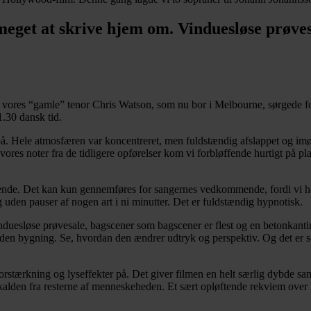
eget at skrive hjem om. Vinduesløse prøvesa
 vores “gamle” tenor Chris Watson, som nu bor i Melbourne, sørgede for
.30 dansk tid.
å. Hele atmosfæren var koncentreret, men fuldstændig afslappet og im
vores noter fra de tidligere opførelser kom vi forbløffende hurtigt på p
gende. Det kan kun gennemføres for sangernes vedkommende, fordi vi ha
den pauser af nogen art i ni minutter. Det er fuldstændig hypnotisk.
duesløse prøvesale, bagscener som bagscener er flest og en betonkanti
om den bygning. Se, hvordan den ændrer udtryk og perspektiv. Og det er 
d forstærkning og lyseffekter på. Det giver filmen en helt særlig dyb
den fra resterne af menneskeheden. Et sært opløftende rekviem over hom