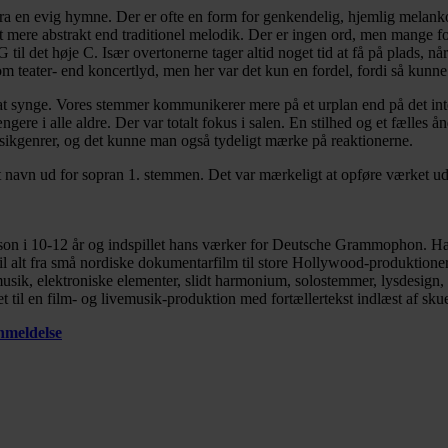
a en evig hymne. Der er ofte en form for genkendelig, hjemlig melankoli
mere abstrakt end traditionel melodik. Der er ingen ord, men mange for
til det høje C. Især overtonerne tager altid noget tid at få på plads, n
om teater- end koncertlyd, men her var det kun en fordel, fordi så kunn
t synge. Vores stemmer kommunikerer mere på et urplan end på det intell
ængere i alle aldre. Der var totalt fokus i salen. En stilhed og et fæll
ikgenrer, og det kunne man også tydeligt mærke på reaktionerne.
 navn ud for sopran 1. stemmen. Det var mærkeligt at opføre værket u
n i 10-12 år og indspillet hans værker for Deutsche Grammophon. Han a
til alt fra små nordiske dokumentarfilm til store Hollywood-produktioner
sik, elektroniske elementer, slidt harmonium, solostemmer, lysdesign, fi
 til en film- og livemusik-produktion med fortællertekst indlæst af sku
nmeldelse