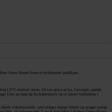
ydney Opera House foran et tryllebundet publikum.
d LIVE-festival i byen. Alt var oplyst af lys. Farvespil, optiske
ögg! Efter en lang tur fra København og en misset forbindelse i
r et dansk vokalensemble, som antager mange former og synger mange
sons film- og orkesterværk ‘Last & First Men’ i Sydney Opera House.