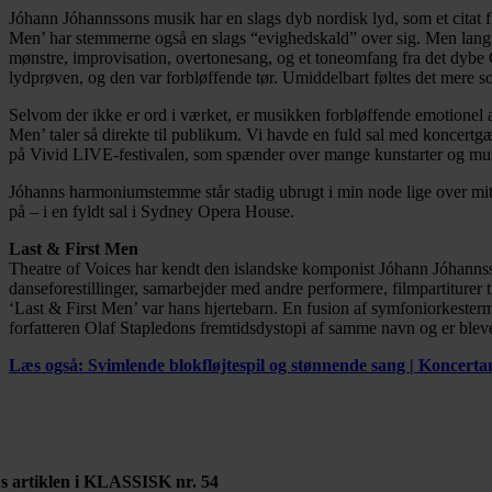
Jóhann Jóhannssons musik har en slags dyb nordisk lyd, som et citat fr
Men’ har stemmerne også en slags “evighedskald” over sig. Men langt 
mønstre, improvisation, overtonesang, og et toneomfang fra det dybe G 
lydprøven, og den var forbløffende tør. Umiddelbart føltes det mere s
Selvom der ikke er ord i værket, er musikken forbløffende emotionel a
Men’ taler så direkte til publikum. Vi havde en fuld sal med koncertg
på Vivid LIVE-festivalen, som spænder over mange kunstarter og mus
Jóhanns harmoniumstemme står stadig ubrugt i min node lige over mit
på – i en fyldt sal i Sydney Opera House.
Last & First Men
Theatre of Voices har kendt den islandske komponist Jóhann Jóhannsso
danseforestillinger, samarbejder med andre performere, filmpartiturer 
‘Last & First Men’ var hans hjertebarn. En fusion af symfoniorkestermu
forfatteren Olaf Stapledons fremtidsdystopi af samme navn og er blevet
Læs også: Svimlende blokfløjtespil og stønnende sang | Koncerta
s artiklen i KLASSISK nr. 54