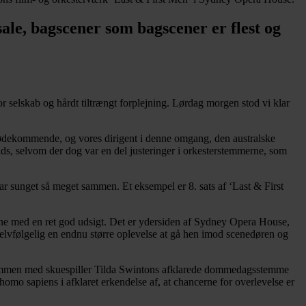
le, bagscener som bagscener er flest og
 selskab og hårdt tiltrængt forplejning. Lørdag morgen stod vi klar
ødekommende, og vores dirigent i denne omgang, den australske
lads, selvom der dog var en del justeringer i orkesterstemmerne, som
r sunget så meget sammen. Et eksempel er 8. sats af ‘Last & First
ne med en ret god udsigt. Det er ydersiden af Sydney Opera House,
selvfølgelig en endnu større oplevelse at gå hen imod scenedøren og
de sammen med skuespiller Tilda Swintons afklarede dommedagsstemme
o sapiens i afklaret erkendelse af, at chancerne for overlevelse er