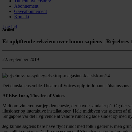
Tilmeld nyhedsbrev
Abonnement
Gaveabonnement
Kontakt
Log ind
Artikel
Et opløftende rekviem over homo sapiens | Rejsebrev
22. september 2019
Det danske ensemble Theatre of Voices opførte Jóhann Jóhannssons fi
Af Else Torp, Theatre of Voices
Midt om vinteren var jeg den eneste, der havde sandaler på. Og der va
illusioner og interaktive installationer. Hele midtbyen var spærret af
Singapore var det livgivende at vandre rundt og lade sindet op med ny
Jeg kunne sagtens bare have flydt rundt med folk i gaderne, men gru
forskellige opgaver. Alt fra renæssance til Stockhausen og
alien
-lyde 