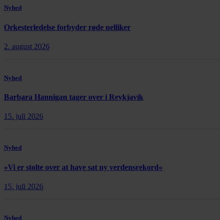
Nyhed
Orkesterledelse forbyder røde nelliker
2. august 2026
Nyhed
Barbara Hannigan tager over i Reykjavík
15. juli 2026
Nyhed
»Vi er stolte over at have sat ny verdensrekord«
15. juli 2026
Nyhed