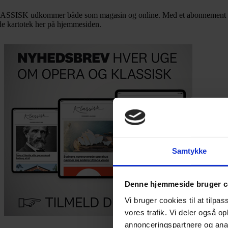
SSISK udkommer både som magasin og online. Med et abonnement får d
de kartotek her på hjemmesiden.
Samtykke
Denne hjemmeside bruger c
Vi bruger cookies til at tilpas
vores trafik. Vi deler også 
annonceringspartnere og anal