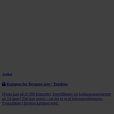
Artikel
Kampen for Bergens ære | Tendens
Hvem kan gå til 300 koncerter, forestillinger og kulturarrangementer
på 14 dage? Det kan ingen – og det er et af luksusproblemerne,
Festspillene i Bergen kæmper med.