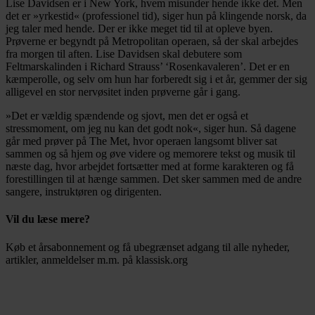
Lise Davidsen er i New York, hvem misunder hende ikke det. Men
det er »yrkestid« (professionel tid), siger hun på klingende norsk, da
jeg taler med hende. Der er ikke meget tid til at opleve byen.
Prøverne er begyndt på Metropolitan operaen, så der skal arbejdes
fra morgen til aften. Lise Davidsen skal debutere som
Feltmarskalinden i Richard Strauss’ ‘Rosenkavaleren’. Det er en
kæmperolle, og selv om hun har forberedt sig i et år, gemmer der sig
alligevel en stor nervøsitet inden prøverne går i gang.
»Det er vældig spændende og sjovt, men det er også et
stressmoment, om jeg nu kan det godt nok«, siger hun. Så dagene
går med prøver på The Met, hvor operaen langsomt bliver sat
sammen og så hjem og øve videre og memorere tekst og musik til
næste dag, hvor arbejdet fortsætter med at forme karakteren og få
forestillingen til at hænge sammen. Det sker sammen med de andre
sangere, instruktøren og dirigenten.
Vil du læse mere?
Køb et årsabonnement og få ubegrænset adgang til alle nyheder,
artikler, anmeldelser m.m. på klassisk.org
Bestil abonnement