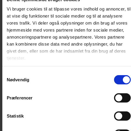
Vi bruger cookies til at tilpasse vores indhold og annoncer, til
at vise dig funktioner til sociale medier og til at analysere
vores trafik. Vi deler også oplysninger om din brug af vores
hjemmeside med vores partnere inden for sociale medier,
annonceringspartnere og analysepartnere. Vores partnere
kan kombinere disse data med andre oplysninger, du har
givet dem, eller som de har indsamlet fra din brug af deres
tjenester.
Samtykkevalg
Nødvendig
Artikel
Præferencer
Den ny musik bider ikke længere | Essay
Efter et årti, hvor de selv har stillet sig op på scenen, vender
komponisterne nu tilbage til kulissen.
Statistik