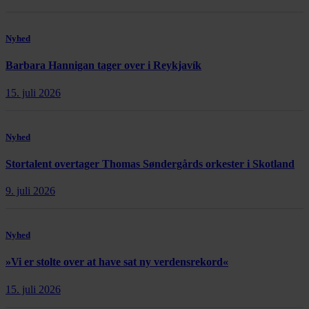
Nyhed
Barbara Hannigan tager over i Reykjavík
15. juli 2026
Nyhed
Stortalent overtager Thomas Søndergårds orkester i Skotland
9. juli 2026
Nyhed
»Vi er stolte over at have sat ny verdensrekord«
15. juli 2026