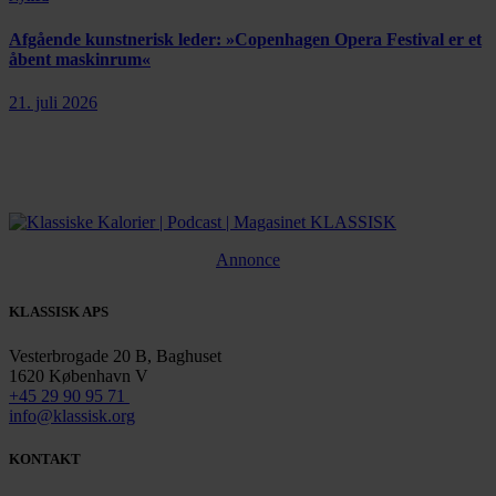
Afgående kunstnerisk leder: »Copenhagen Opera Festival er et
åbent maskinrum«
21. juli 2026
Annonce
KLASSISK APS
Vesterbrogade 20 B, Baghuset
1620 København V
+45 29 90 95 71
info@klassisk.org
KONTAKT