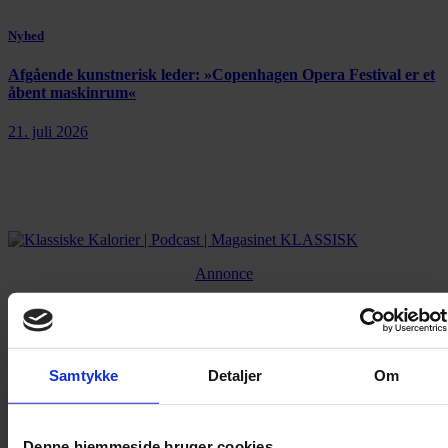
Nyhed
Afgående kunstnerisk leder: »Copenhagen Opera Festival er et
åbent maskinrum«
21. juli 2026
Annonce
Annonce
Samtykke
Detaljer
Om
FLERE ARTIKLER
Denne hjemmeside bruger cookies