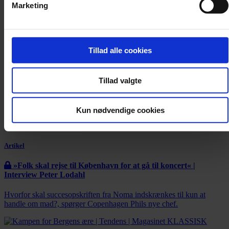
Marketing
Tillad alle cookies
Tillad valgte
Kun nødvendige cookies
Artikel
»Folk skal rejse til København for at gå til koncert« |
Interview Peter Lodahl
Hvorfor skal succesopskriften fra Noma indskrænkes til kun at
handle om mad?, spørger Copenhagen Phils nye chef.