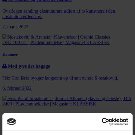
Overlegen samling ekstranumre udført af to kunstnere i den
absolutte verdenstop.
7. marts 2022
Kammer
Med tyve års bagage
Trio Con Brio bygger langsomt op til smertende Sjostakovitj.
6. februar 2022
Kammer
Rablende klaverfest