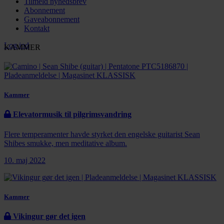
Tilmeld nyhedsbrev
Abonnement
Gaveabonnement
Kontakt
Log ind
KAMMER
Kammer
Elevatormusik til pilgrimsvandring
Flere temperamenter havde styrket den engelske guitarist Sean
Shibes smukke, men meditative album.
10. maj 2022
Kammer
Vikingur gør det igen