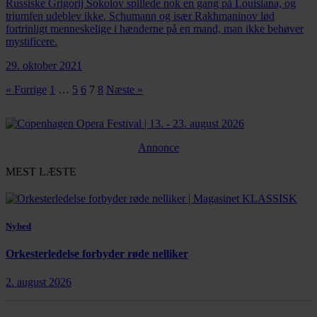
Russiske Grigorij Sokolov spillede nok en gang på Louisiana, og
triumfen udeblev ikke. Schumann og især Rakhmaninov lød
fortrinligt menneskelige i hænderne på en mand, man ikke behøver
mystificere.
29. oktober 2021
« Forrige
1
…
5
6
7
8
Næste »
Annonce
MEST LÆSTE
Nyhed
Orkesterledelse forbyder røde nelliker
2. august 2026