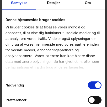
Samtykke
Detaljer
Om
Det grænsesøgende går som en ledetråd igennem musikken, der
spilles af den unge finske pianist Joonas Ahonen.
2. februar 2022
Denne hjemmeside bruger cookies
Vi bruger cookies til at tilpasse vores indhold og
annoncer, til at vise dig funktioner til sociale medier og til
Kammer
at analysere vores trafik. Vi deler også oplysninger om
din brug af vores hjemmeside med vores partnere inden
Verdensklasse – men giv os noget nyt!
for sociale medier, annonceringspartnere og
analysepartnere. Vores partnere kan kombinere disse
Det bliver næsten lidt for meget med alle seks partitaer af J.S. Bach
på denne udgivelse med Mahan Esfahani bag cembaloet.
data med andre oplysninger, du har givet dem, eller som
de har indsamlet fra din brug af deres tjenester.
26. januar 2022
Samtykkevalg
Nødvendig
Kammer
Præferencer
Tom rum-musik