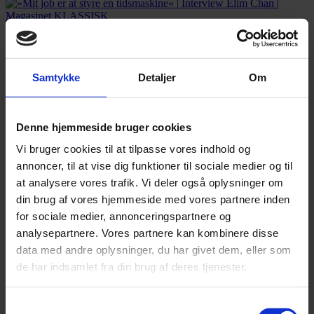
Artikel
»Mit job er at styre en tidsmaskine« | Interview Elim Chan
Samtykke
Detaljer
Om
Elim Chan værdsætter eksperimenter og åbenhed, når hun
indstuderer. I september skal hun dirigere sin første koncert med DR
Symfoniorkestret.
Denne hjemmeside bruger cookies
3. september 2023
Vi bruger cookies til at tilpasse vores indhold og
annoncer, til at vise dig funktioner til sociale medier og til
at analysere vores trafik. Vi deler også oplysninger om
din brug af vores hjemmeside med vores partnere inden
Artikel
for sociale medier, annonceringspartnere og
analysepartnere. Vores partnere kan kombinere disse
»Jeg føler mig meget alene i hverdagen – og i livet« | Interview
data med andre oplysninger, du har givet dem, eller som
Josefine Opsahl
de har indsamlet fra din brug af deres tjenester.
Komponist og cellist Josefine Opsahl fortæller om sit nyeste værk,
‘HJEM’, som handler om det ensomme menneske.
Samtykkevalg