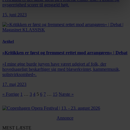
nysgerrighed scorer til gengæld højt.
15. juni 2023
Artikel
»Kritikken er først og fremmest rettet mod arrangøren« | Debat
»I mine øjne burde juryen have været udgjort af folk, der
hovedsageligt beskæftiger sig med blæserkvintet, kammermusik,
solistvirksomhed«.
17. maj 2023
« Forrige
1
…
3
4
5
6
7
…
15
Næste »
Annonce
MEST LÆSTE