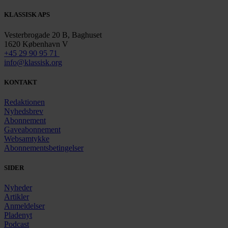
KLASSISK APS
Vesterbrogade 20 B, Baghuset
1620 København V
+45 29 90 95 71
info@klassisk.org
KONTAKT
Redaktionen
Nyhedsbrev
Abonnement
Gaveabonnement
Websamtykke
Abonnementsbetingelser
SIDER
Nyheder
Artikler
Anmeldelser
Pladenyt
Podcast