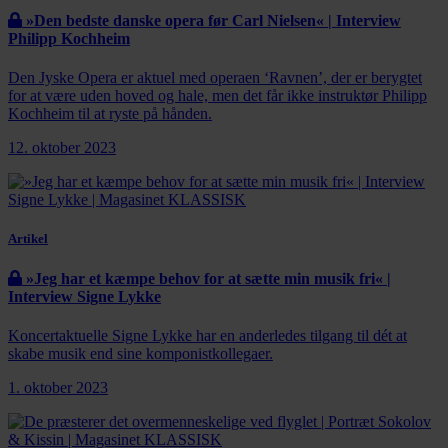
»Den bedste danske opera før Carl Nielsen« | Interview
Philipp Kochheim
Den Jyske Opera er aktuel med operaen ‘Ravnen’, der er berygtet
for at være uden hoved og hale, men det får ikke instruktør Philipp
Kochheim til at ryste på hånden.
12. oktober 2023
Artikel
»Jeg har et kæmpe behov for at sætte min musik fri« |
Interview Signe Lykke
Koncertaktuelle Signe Lykke har en anderledes tilgang til dét at
skabe musik end sine komponistkollegaer.
1. oktober 2023