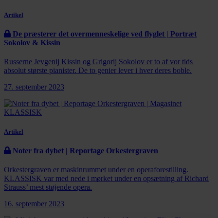
Artikel
De præsterer det overmenneskelige ved flyglet | Portræt
Sokolov & Kissin
Russerne Jevgenij Kissin og Grigorij Sokolov er to af vor tids
absolut største pianister. De to genier lever i hver deres boble.
27. september 2023
Artikel
Noter fra dybet | Reportage Orkestergraven
Orkestergraven er maskinrummet under en operaforestilling.
KLASSISK var med nede i mørket under en opsætning af Richard
Strauss’ mest støjende opera.
16. september 2023