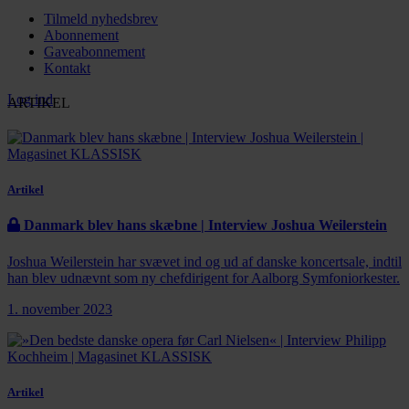
Tilmeld nyhedsbrev
Abonnement
Gaveabonnement
Kontakt
Log ind
ARTIKEL
Artikel
Danmark blev hans skæbne | Interview Joshua Weilerstein
Joshua Weilerstein har svævet ind og ud af danske koncertsale, indtil
han blev udnævnt som ny chefdirigent for Aalborg Symfoniorkester.
1. november 2023
Artikel