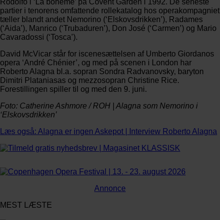
Rodolfo i ‘La bohème’ på Covent Garden i 1992. De seneste
partier i tenorens omfattende rollekatalog hos operakompagniet
tæller blandt andet Nemorino (‘Elskovsdrikken’), Radames
(‘Aida’), Manrico (‘Trubaduren’), Don José (‘Carmen’) og Mario
Cavaradossi (‘Tosca’).
David McVicar står for iscenesættelsen af Umberto Giordanos
opera ‘André Chénier’, og med på scenen i London har
Roberto Alagna bl.a. sopran Sondra Radvanovsky, baryton
Dimitri Plataniasas og mezzosopran Christine Rice.
Forestillingen spiller til og med den 9. juni.
Foto: Catherine Ashmore / ROH | Alagna som Nemorino i
‘Elskovsdrikken’
Læs også: Alagna er ingen Askepot | Interview Roberto Alagna
Annonce
MEST LÆSTE