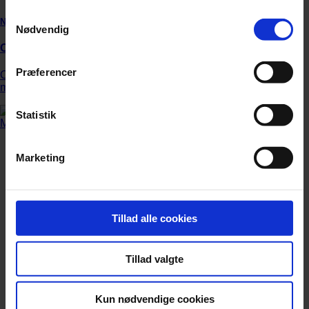
Samtykkevalg
Nyhed
Nødvendig
Orkesterledelse forbyder røde nelliker
Præferencer
Over 2.000 nelliker er uddelt i solidaritet med chefdirigenten,
men nu slår ledelsen hårdt ned på det røde symbol.
Statistik
Marketing
Tillad alle cookies
Tillad valgte
Kun nødvendige cookies