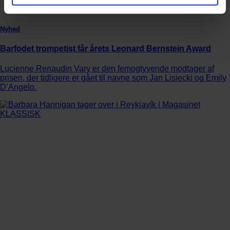
Nyhed
Barfodet trompetist får årets Leonard Bernstein Award
Lucienne Renaudin Vary er den femogtyvende modtager af
prisen, der tidligere er gået til navne som Jan Lisiecki og Emily
D’Angelo.