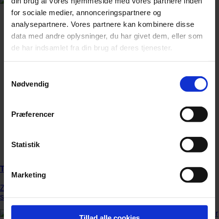
din brug af vores hjemmeside med vores partnere inden
for sociale medier, annonceringspartnere og
analysepartnere. Vores partnere kan kombinere disse
data med andre oplysninger, du har givet dem, eller som
de har indsamlet fra din brug af deres tjenester.
Samtykkevalg
Nødvendig
Præferencer
Statistik
Tysk tv-station får hug efter censur
Marketing
ZDF anklages for kujonagtig opførsel efter at have forbudt en
sang med Igor Levit og Danger Dan.
Tillad alle cookies