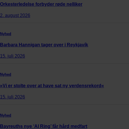
Orkesterledelse forbyder røde nelliker
2. august 2026
Nyhed
Barbara Hannigan tager over i Reykjavík
15. juli 2026
Nyhed
»Vi er stolte over at have sat ny verdensrekord«
15. juli 2026
Nyhed
Bayreuths nye ‘AI Ring’ får hård medfart