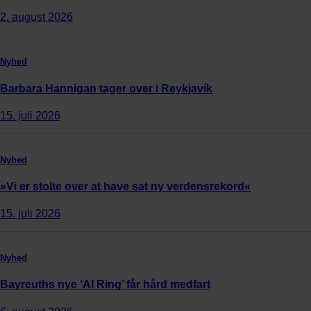
2. august 2026
Nyhed
Barbara Hannigan tager over i Reykjavík
15. juli 2026
Nyhed
»Vi er stolte over at have sat ny verdensrekord«
15. juli 2026
Nyhed
Bayreuths nye ‘AI Ring’ får hård medfart