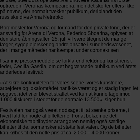
ældste, udendørs operafestival undvære Kaufmanns første
optræden i Veronas kæmpearena, men det skorter ellers ikke
på navne, der normalt trækker publikum, deriblandt den
russiske diva Anna Netrebko.
Borgmester for Verona og formand for den private fond, der er
ansvarlig for Arena di Verona, Federico Sboarina, oplyser, at
den store åbningsaften 25. juli vil være tilegnet de mange
læger, sygeplejersker og andre ansatte i sundhedsvæsenet,
der i mange måneder har kæmpet under coronakrisen
I samme pressemeddelelse forklarer direktør og kunstnerisk
leder, Cecilia Gasdia, om det begrænsede publikum ved årets
anderledes festival:
»At sikre kontinuiteten for vores scene, vores kunstnere,
arbejdere og lokalområdet har ikke været og er stadig ingen let
opgave, idet vi er blevet straffet ved kun at kunne tage imod
1.000 tilskuere i stedet for de normale 13.500«, siger hun.
Festivalen har også været nødsaget til at sænke priserne, i
hvert fald for nogle af billetterne. For at bekæmpe det
økonomiske tab tilbyder arrangøren nemlig også særlige
billetter til de, som ønsker at støtte festivalen. Og de billetter
kan købes til den nette pris af ca. 2.000 – 4.000 kroner.