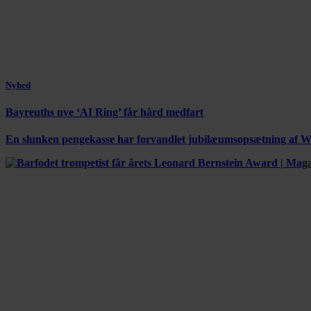
Nyhed
Bayreuths nye ‘AI Ring’ får hård medfart
En slunken pengekasse har forvandlet jubilæumsopsætning af Wag