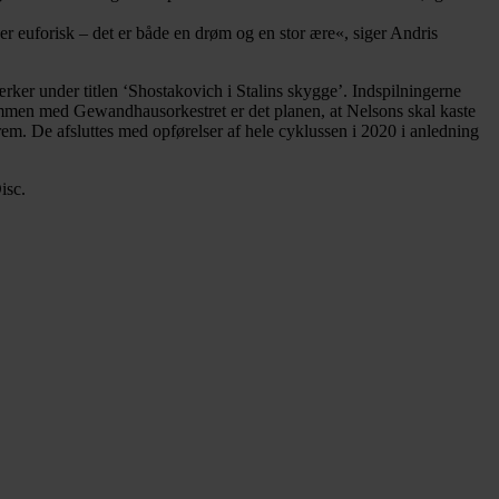
r euforisk – det er både en drøm og en stor ære«, siger Andris
ker under titlen ‘Shostakovich i Stalins skygge’. Indspilningerne
 Sammen med Gewandhausorkestret er det planen, at Nelsons skal kaste
rem. De afsluttes med opførelser af hele cyklussen i 2020 i anledning
isc.