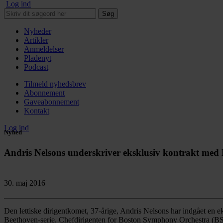
Log ind
Søg
Nyheder
Artikler
Anmeldelser
Pladenyt
Podcast
Tilmeld nyhedsbrev
Abonnement
Gaveabonnement
Kontakt
Log ind
Nyhed
Andris Nelsons underskriver eksklusiv kontrakt m
30. maj 2016
Den lettiske dirigentkomet, 37-årige, Andris Nelsons har indgået en
Beethoven-serie. Chefdirigenten for Boston Symphony Orchestra (BSO