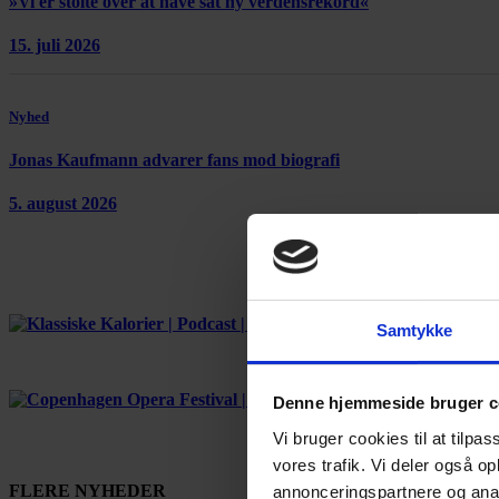
»Vi er stolte over at have sat ny verdensrekord«
15. juli 2026
Nyhed
Jonas Kaufmann advarer fans mod biografi
5. august 2026
Samtykke
Denne hjemmeside bruger c
Vi bruger cookies til at tilpas
vores trafik. Vi deler også 
FLERE NYHEDER
annonceringspartnere og anal