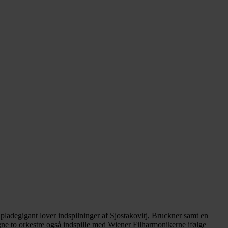
ladegigant lover indspilninger af Sjostakovitj, Bruckner samt en
e to orkestre også indspille med Wiener Filharmonikerne ifølge