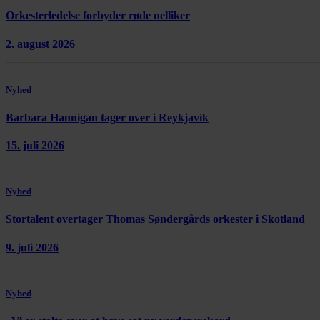
Orkesterledelse forbyder røde nelliker
2. august 2026
Nyhed
Barbara Hannigan tager over i Reykjavík
15. juli 2026
Nyhed
Stortalent overtager Thomas Søndergårds orkester i Skotland
9. juli 2026
Nyhed