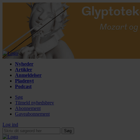
Nyheder
Artikler
Anmeldelser
Pladenyt
Podcast
Søg
Tilmeld nyhedsbrev
Abonnement
Gaveabonnement
Log ind
Søg