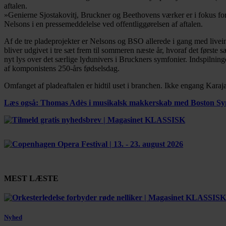
aftalen.
»Genierne Sjostakovitj, Bruckner og Beethovens værker er i fokus for 
Nelsons i en pressemeddelelse ved offentliggørelsen af aftalen.
Af de tre pladeprojekter er Nelsons og BSO allerede i gang med livei
bliver udgivet i tre sæt frem til sommeren næste år, hvoraf det først
nyt lys over det særlige lydunivers i Bruckners symfonier. Indspilning
af komponistens 250-års fødselsdag.
Omfanget af pladeaftalen er hidtil uset i branchen. Ikke engang Karaja
Læs også: Thomas Adès i musikalsk makkerskab med Boston S
MEST LÆSTE
Nyhed