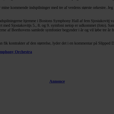
mine kommende indspilninger med tre af verdens største orkestre. Jeg e
ndspilningerne hjemme i Bostons Symphony Hall af fem Sjostakovitj vær
e sæt med Sjostakovitjs 5., 8. og 9. symfoni netop er udkommet (foto).
erne af Beethovens samlede symfonier begynder i år og vil løbe tre år f
n fik kontrakter af den størrelse, lyder det i en kommentar på Slipped D
ymphony Orchestra
Annonce