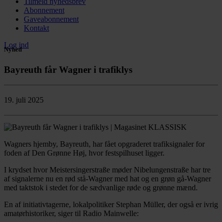
Tilmeld nyhedsbrev
Abonnement
Gaveabonnement
Kontakt
Log ind
Nyhed
Bayreuth får Wagner i trafiklys
19. juli 2025
Wagners hjemby, Bayreuth, har fået opgraderet trafiksignaler for
foden af Den Grønne Høj, hvor festspilhuset ligger.
I krydset hvor Meistersingerstraße møder Nibelungenstraße har tre
af signalerne nu en rød stå-Wagner med hat og en grøn gå-Wagner
med taktstok i stedet for de sædvanlige røde og grønne mænd.
En af initiativtagerne, lokalpolitiker Stephan Müller, der også er ivrig
amatørhistoriker, siger til Radio Mainwelle: