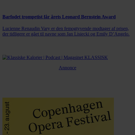
Barfodet trompetist får årets Leonard Bernstein Award
Lucienne Renaudin Vary er den femogtyvende modtager af prisen,
der tidligere er gået til navne som Jan Lisiecki og Emily D’Angelo.
Annonce