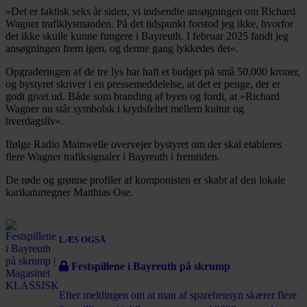
»Det er faktisk seks år siden, vi indsendte ansøgningen om Richard
Wagner trafiklysmanden. På det tidspunkt forstod jeg ikke, hvorfor
det ikke skulle kunne fungere i Bayreuth. I februar 2025 fandt jeg
ansøgningen frem igen, og denne gang lykkedes det«.
Opgraderingen af de tre lys har haft et budget på små 50.000 kroner,
og bystyret skriver i en pressemeddelelse, at det er penge, der er
godt givet ud. Både som branding af byen og fordi, at »Richard
Wagner nu står symbolsk i krydsfeltet mellem kultur og
hverdagsliv«.
Ifølge Radio Mainwelle overvejer bystyret om der skal etableres
flere Wagner trafiksignaler i Bayreuth i fremtiden.
De røde og grønne profiler af komponisten er skabt af den lokale
karikaturtegner Matthias Ose.
LÆS OGSÅ
Festspillene i Bayreuth på skrump
Efter meldingen om at man af sparehensyn skærer flere