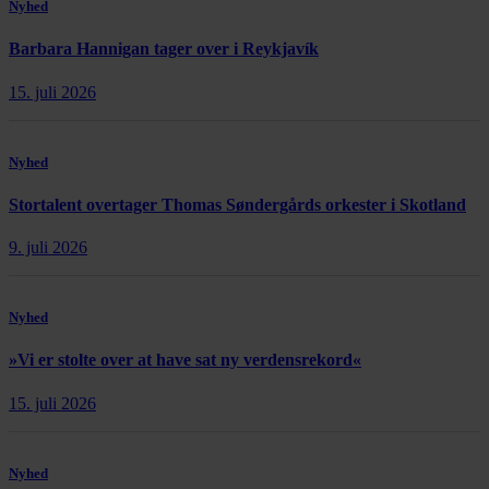
Nyhed
Barbara Hannigan tager over i Reykjavík
15. juli 2026
Nyhed
Stortalent overtager Thomas Søndergårds orkester i Skotland
9. juli 2026
Nyhed
»Vi er stolte over at have sat ny verdensrekord«
15. juli 2026
Nyhed