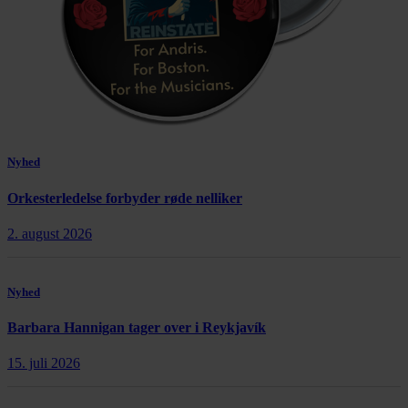
Nyhed
Orkesterledelse forbyder røde nelliker
2. august 2026
Nyhed
Barbara Hannigan tager over i Reykjavík
15. juli 2026