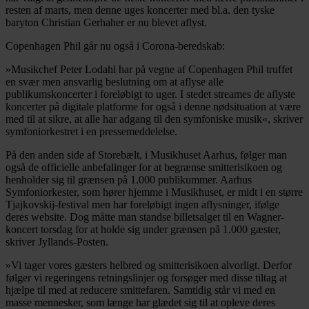
resten af marts, men denne uges koncerter med bl.a. den tyske
baryton Christian Gerhaher er nu blevet aflyst.
Copenhagen Phil går nu også i Corona-beredskab:
»Musikchef Peter Lodahl har på vegne af Copenhagen Phil truffet
en svær men ansvarlig beslutning om at aflyse alle
publikumskoncerter i foreløbigt to uger. I stedet streames de aflyste
koncerter på digitale platforme for også i denne nødsituation at være
med til at sikre, at alle har adgang til den symfoniske musik«, skriver
symfoniorkestret i en pressemeddelelse.
På den anden side af Storebælt, i Musikhuset Aarhus, følger man
også de officielle anbefalinger for at begrænse smitterisikoen og
henholder sig til grænsen på 1.000 publikummer. Aarhus
Symfoniorkester, som hører hjemme i Musikhuset, er midt i en større
Tjajkovskij-festival men har foreløbigt ingen aflysninger, ifølge
deres website. Dog måtte man standse billetsalget til en Wagner-
koncert torsdag for at holde sig under grænsen på 1.000 gæster,
skriver Jyllands-Posten.
»Vi tager vores gæsters helbred og smitterisikoen alvorligt. Derfor
følger vi regeringens retningslinjer og forsøger med disse tiltag at
hjælpe til med at reducere smittefaren. Samtidig står vi med en
masse mennesker, som længe har glædet sig til at opleve deres