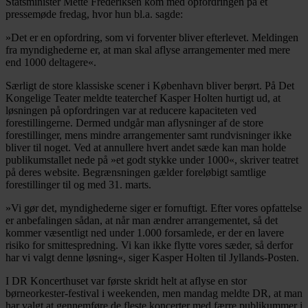
Statsminister Mette Frederiksen kom med opfordringen på et
pressemøde fredag, hvor hun bl.a. sagde:
»Det er en opfordring, som vi forventer bliver efterlevet. Meldingen
fra myndighederne er, at man skal aflyse arrangementer med mere
end 1000 deltagere«.
Særligt de store klassiske scener i København bliver berørt. På Det
Kongelige Teater meldte teaterchef Kasper Holten hurtigt ud, at
løsningen på opfordringen var at reducere kapaciteten ved
forestillingerne. Dermed undgår man aflysninger af de store
forestillinger, mens mindre arrangementer samt rundvisninger ikke
bliver til noget. Ved at annullere hvert andet sæde kan man holde
publikumstallet nede på »et godt stykke under 1000«, skriver teatret
på deres website. Begrænsningen gælder foreløbigt samtlige
forestillinger til og med 31. marts.
»Vi gør det, myndighederne siger er fornuftigt. Efter vores opfattelse
er anbefalingen sådan, at når man ændrer arrangementet, så det
kommer væsentligt ned under 1.000 forsamlede, er der en lavere
risiko for smittespredning. Vi kan ikke flytte vores sæder, så derfor
har vi valgt denne løsning«, siger Kasper Holten til Jyllands-Posten.
I DR Koncerthuset var første skridt helt at aflyse en stor
børneorkester-festival i weekenden, men mandag meldte DR, at man
har valgt at gennemføre de fleste koncerter med færre publikummer i