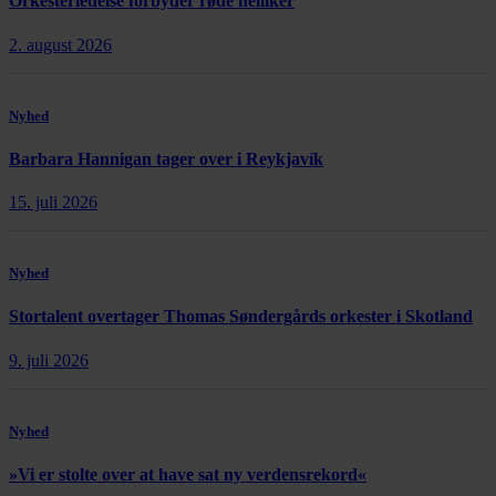
Orkesterledelse forbyder røde nelliker
2. august 2026
Nyhed
Barbara Hannigan tager over i Reykjavík
15. juli 2026
Nyhed
Stortalent overtager Thomas Søndergårds orkester i Skotland
9. juli 2026
Nyhed
»Vi er stolte over at have sat ny verdensrekord«