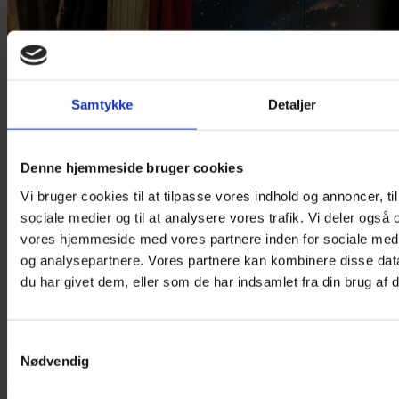
Samtykke
Detaljer
Denne hjemmeside bruger cookies
Vi bruger cookies til at tilpasse vores indhold og annoncer, til 
sociale medier og til at analysere vores trafik. Vi deler også
vores hjemmeside med vores partnere inden for sociale med
og analysepartnere. Vores partnere kan kombinere disse dat
du har givet dem, eller som de har indsamlet fra din brug af d
Nyhed
Afgående kunstnerisk leder: »Copenhagen Opera Festival er et
åbent maskinrum«
Samtykkevalg
Nødvendig
Amy Lane siger farvel efter syv år som kunstnerisk leder for
Copenhagen Opera Festival efter denne udgave.