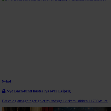
Nyhed
Nye Bach-fund kaster lys over Leipzig
Breve og ansøgninger giver ny indsigt i kirkemusikken i 1700-tallet.