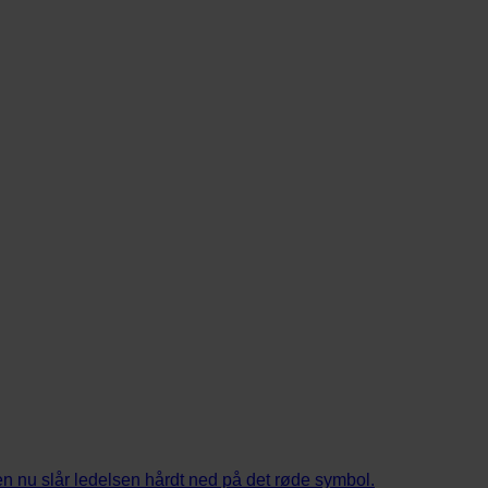
men nu slår ledelsen hårdt ned på det røde symbol.