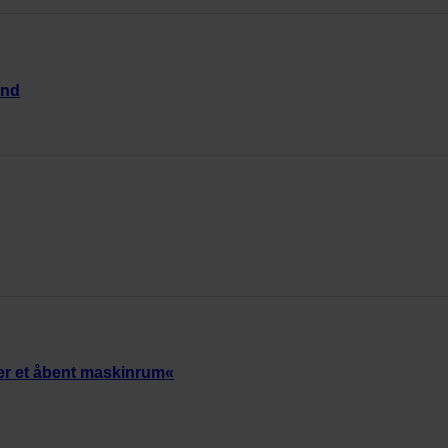
and
er et åbent maskinrum«