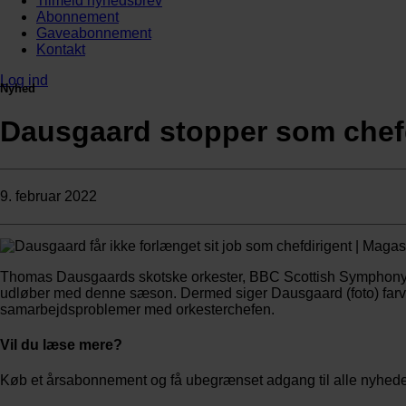
Tilmeld nyhedsbrev
Abonnement
Gaveabonnement
Kontakt
Log ind
Nyhed
Dausgaard stopper som chefd
9. februar 2022
Thomas Dausgaards skotske orkester, BBC Scottish Symphony Or
udløber med denne sæson. Dermed siger Dausgaard (foto) farvel ti
samarbejdsproblemer med orkesterchefen.
Vil du læse mere?
Køb et årsabonnement og få ubegrænset adgang til alle nyheder,