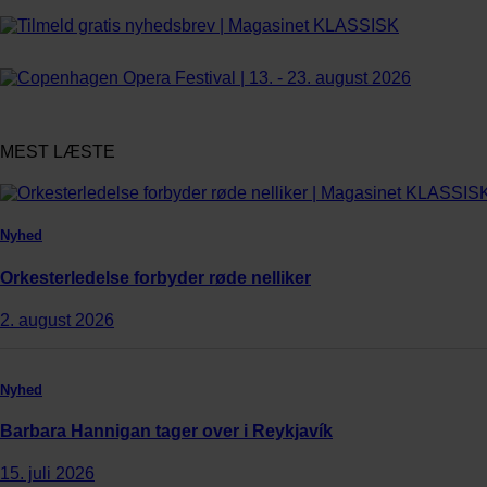
Bestil abonnement
MEST LÆSTE
Nyhed
Orkesterledelse forbyder røde nelliker
2. august 2026
Nyhed
Barbara Hannigan tager over i Reykjavík
15. juli 2026