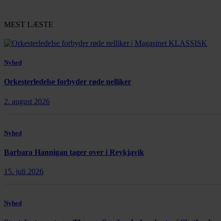
MEST LÆSTE
Nyhed
Orkesterledelse forbyder røde nelliker
2. august 2026
Nyhed
Barbara Hannigan tager over i Reykjavík
15. juli 2026
Nyhed