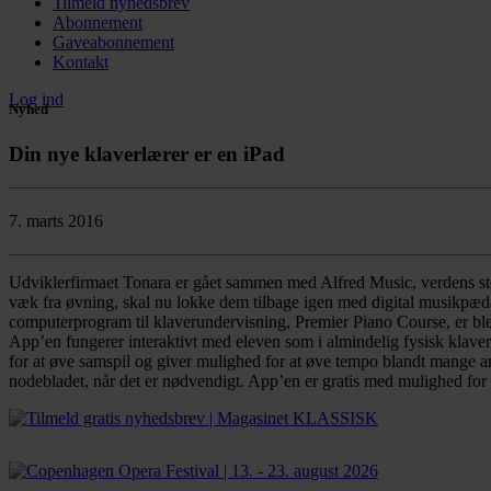
Tilmeld nyhedsbrev
Abonnement
Gaveabonnement
Kontakt
Log ind
Nyhed
Din nye klaverlærer er en iPad
7. marts 2016
Udviklerfirmaet Tonara er gået sammen med Alfred Music, verdens stør
væk fra øvning, skal nu lokke dem tilbage igen med digital musikpæd
computerprogram til klaverundervisning, Premier Piano Course, er blev
App’en fungerer interaktivt med eleven som i almindelig fysisk klave
for at øve samspil og giver mulighed for at øve tempo blandt mange a
nodebladet, når det er nødvendigt. App’en er gratis med mulighed for 