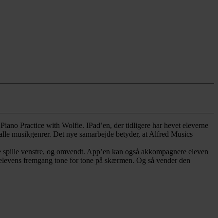
ano Practice with Wolfie. IPad’en, der tidligere har hevet eleverne
lle musikgenrer. Det nye samarbejde betyder, at Alfred Musics
fie spille venstre, og omvendt. App’en kan også akkompagnere eleven
er elevens fremgang tone for tone på skærmen. Og så vender den