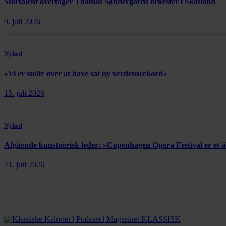
Stortalent overtager Thomas Søndergårds orkester i Skotland
9. juli 2026
Nyhed
»Vi er stolte over at have sat ny verdensrekord«
15. juli 2026
Nyhed
Afgående kunstnerisk leder: »Copenhagen Opera Festival er et
21. juli 2026