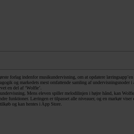
ste forlag indenfor musikundervisning, om at opdatere læringsappʼen Pi
agogik og markedets mest omfattende samling af undervisningsnoder i a
et en del af ‘Wolfie’.
rundervisning. Mens eleven spiller melodilinjen i højre hånd, kan Wol
ndre funktioner. Læringen er tilpasset alle niveauer, og en markør vis
tilkøb og kan hentes i App Store.