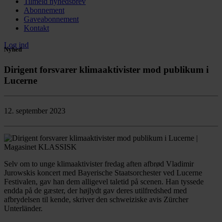
Tilmeld nyhedsbrev
Abonnement
Gaveabonnement
Kontakt
Log ind
Nyhed
Dirigent forsvarer klimaaktivister mod publikum i
Lucerne
12. september 2023
Selv om to unge klimaaktivister fredag aften afbrød Vladimir
Jurowskis koncert med Bayerische Staatsorchester ved Lucerne
Festivalen, gav han dem alligevel taletid på scenen. Han tyssede
endda på de gæster, der højlydt gav deres utilfredshed med
afbrydelsen til kende, skriver den schweiziske avis Zürcher
Unterländer.