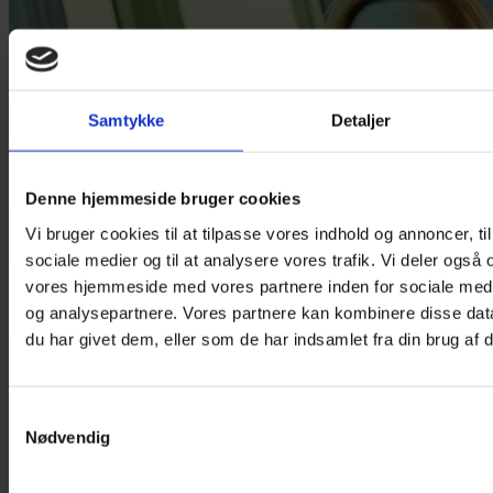
Samtykke
Detaljer
Denne hjemmeside bruger cookies
Vi bruger cookies til at tilpasse vores indhold og annoncer, til 
sociale medier og til at analysere vores trafik. Vi deler også
vores hjemmeside med vores partnere inden for sociale med
og analysepartnere. Vores partnere kan kombinere disse dat
du har givet dem, eller som de har indsamlet fra din brug af d
Nyhed
Barbara Hannigan tager over i Reykjavík
Samtykkevalg
Med Hannigans tiltrædelse bliver Iceland Symphony Orchestra det
Nødvendig
første orkester i verden til at have to kvindelige chefdirigenter i streg.