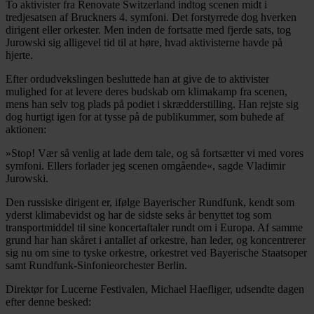
To aktivister fra Renovate Switzerland indtog scenen midt i
tredjesatsen af Bruckners 4. symfoni. Det forstyrrede dog hverken
dirigent eller orkester. Men inden de fortsatte med fjerde sats, tog
Jurowski sig alligevel tid til at høre, hvad aktivisterne havde på
hjerte.
Efter ordudvekslingen besluttede han at give de to aktivister
mulighed for at levere deres budskab om klimakamp fra scenen,
mens han selv tog plads på podiet i skrædderstilling. Han rejste sig
dog hurtigt igen for at tysse på de publikummer, som buhede af
aktionen:
»Stop! Vær så venlig at lade dem tale, og så fortsætter vi med vores
symfoni. Ellers forlader jeg scenen omgående«, sagde Vladimir
Jurowski.
Den russiske dirigent er, ifølge Bayerischer Rundfunk, kendt som
yderst klimabevidst og har de sidste seks år benyttet tog som
transportmiddel til sine koncertaftaler rundt om i Europa. Af samme
grund har han skåret i antallet af orkestre, han leder, og koncentrerer
sig nu om sine to tyske orkestre, orkestret ved Bayerische Staatsoper
samt Rundfunk-Sinfonieorchester Berlin.
Direktør for Lucerne Festivalen, Michael Haefliger, udsendte dagen
efter denne besked: