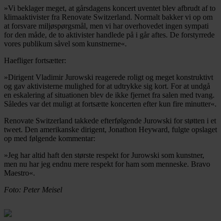
»Vi beklager meget, at gårsdagens koncert uventet blev afbrudt af to
klimaaktivister fra Renovate Switzerland. Normalt bakker vi op om
at forsvare miljøspørgsmål, men vi har overhovedet ingen sympati
for den måde, de to aktivister handlede på i går aftes. De forstyrrede
vores publikum såvel som kunstnerne«.
Haefliger fortsætter:
»Dirigent Vladimir Jurowski reagerede roligt og meget konstruktivt
og gav aktivisterne mulighed for at udtrykke sig kort. For at undgå
en eskalering af situationen blev de ikke fjernet fra salen med tvang.
Således var det muligt at fortsætte koncerten efter kun fire minutter«.
Renovate Switzerland takkede efterfølgende Jurowski for støtten i et
tweet. Den amerikanske dirigent, Jonathon Heyward, fulgte opslaget
op med følgende kommentar:
»Jeg har altid haft den største respekt for Jurowski som kunstner,
men nu har jeg endnu mere respekt for ham som menneske. Bravo
Maestro«.
Foto: Peter Meisel