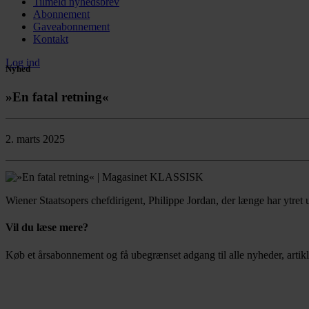
Tilmeld nyhedsbrev
Abonnement
Gaveabonnement
Kontakt
Log ind
Nyhed
»En fatal retning«
2. marts 2025
Wiener Staatsopers chefdirigent, Philippe Jordan, der længe har ytret ut
Vil du læse mere?
Køb et årsabonnement og få ubegrænset adgang til alle nyheder, artikl
Bestil abonnement