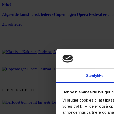
Nyhed
Afgående kunstnerisk leder: »Copenhagen Opera Festival er et
21. juli 2026
Samtykke
FLERE NYHEDER
Denne hjemmeside bruger c
Vi bruger cookies til at tilpas
vores trafik. Vi deler også 
annonceringspartnere og anal