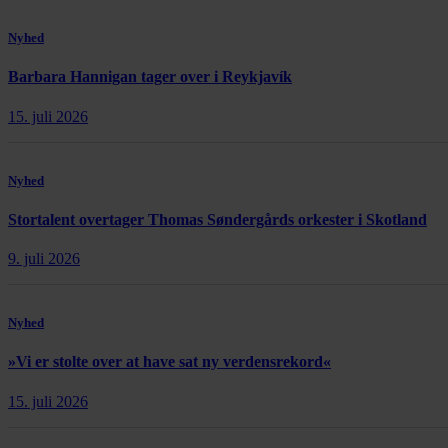
Nyhed
Barbara Hannigan tager over i Reykjavík
15. juli 2026
Nyhed
Stortalent overtager Thomas Søndergårds orkester i Skotland
9. juli 2026
Nyhed
»Vi er stolte over at have sat ny verdensrekord«
15. juli 2026