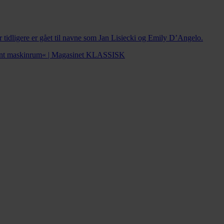
tidligere er gået til navne som Jan Lisiecki og Emily D’Angelo.