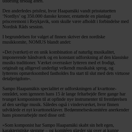
uddeling tirsdag aften.
Den anderledes prisfest, hvor Haapamäki vandt prisstatuetten
‘Nordlys’ og 350.000 danske kroner, erstattede en planlagt
prisceremoni i Reykjavik, som skulle være afholdt i forbindelse med
Nordisk Råds session.
I begrundelsen for valget af finnen skriver den nordiske
musikkomite, NOMUS blandt andet:
»Det (værket) er en unik kombination af naturlig musikalitet,
imponerende håndværk og en konstant udforskning af den klassiske
musiks traditioner. Værket overrasker lytteren med et frodigt,
originalt og alligevel underligt velkendt musikalsk sprog, og
lytterens opmærksomhed fastholdes fra start til slut med dets virtuose
detaljerigdom«.
Sampo Haapamäkis specialitet er udforskningen af kvarttone-
området, som igennem hans 15 år lange feltarbejde flere gange har
tvunget komponisten til at opfinde nye instrumenter til fremførelsen
af den særlige musik. Således også i vinderværket, hvor finnen
udviklede et nyt kvarttoneklaver. Bedømmelseskomitéen anerkender
hans pionerarbejde med disse ord:
»Som komponist har Sampo Haapamäki skabt sin helt egen,
karakteristiske stemme – og komitéen glæder sig over at kunne