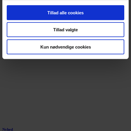
Orkesterledelse forbyder røde nelliker
Tillad alle cookies
Over 2.000 nelliker er uddelt i solidaritet med chefdirigenten, men
nu slår ledelsen hårdt ned på det røde symbol.
Tillad valgte
Kun nødvendige cookies
Nyhed