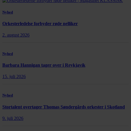
Nyhed
Orkesterledelse forbyder røde nelliker
2. august 2026
Nyhed
Barbara Hannigan tager over i Reykjavík
15. juli 2026
Nyhed
Stortalent overtager Thomas Søndergårds orkester i Skotland
9. juli 2026