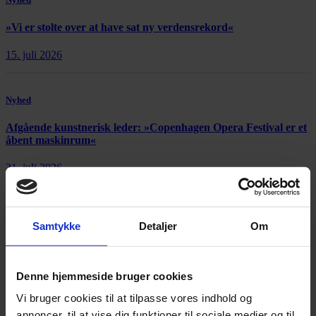
»Vi er stolte over at have sat ny verdensrekord«
15. juli 2026
Nyhed
Afgående kunstnerisk leder: »Copenhagen Opera Festival er et
åbent maskinrum«
21. juli 2026
Samtykke
Detaljer
Om
Annonce
Denne hjemmeside bruger cookies
Vi bruger cookies til at tilpasse vores indhold og
annoncer, til at vise dig funktioner til sociale medier og til
Annonce