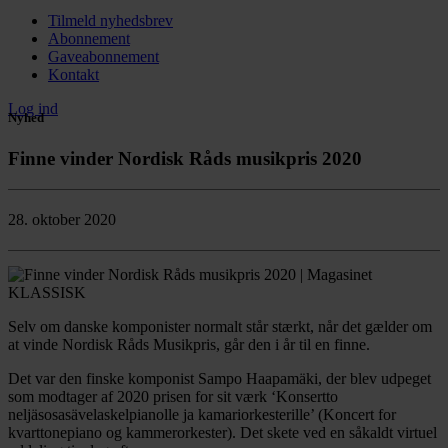
Tilmeld nyhedsbrev
Abonnement
Gaveabonnement
Kontakt
Log ind
Nyhed
Finne vinder Nordisk Råds musikpris 2020
28. oktober 2020
Selv om danske komponister normalt står stærkt, når det gælder om
at vinde Nordisk Råds Musikpris, går den i år til en finne.
Det var den finske komponist Sampo Haapamäki, der blev udpeget
som modtager af 2020 prisen for sit værk ‘Konsertto
neljäsosasävelaskelpianolle ja kamariorkesterille’ (Koncert for
kvarttonepiano og kammerorkester). Det skete ved en såkaldt virtuel