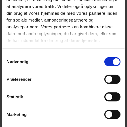
at analysere vores trafik. Vi deler også oplysninger om
din brug af vores hjemmeside med vores partnere inden
FLERE NYHEDER
for sociale medier, annonceringspartnere og
analysepartnere. Vores partnere kan kombinere disse
data med andre oplysninger, du har givet dem, eller som
de har indsamlet fra din brug af deres tjenester.
Samtykkevalg
Nødvendig
Præferencer
Statistik
Marketing
Nyhed