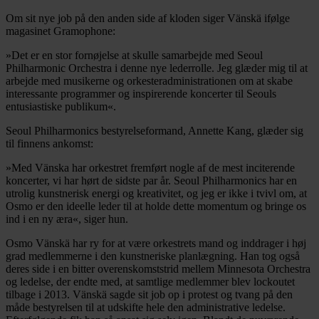
Om sit nye job på den anden side af kloden siger Vänskä ifølge
magasinet Gramophone:
»Det er en stor fornøjelse at skulle samarbejde med Seoul
Philharmonic Orchestra i denne nye lederrolle. Jeg glæder mig til at
arbejde med musikerne og orkesteradministrationen om at skabe
interessante programmer og inspirerende koncerter til Seouls
entusiastiske publikum«.
Seoul Philharmonics bestyrelseformand, Annette Kang, glæder sig
til finnens ankomst:
»Med Vänska har orkestret fremført nogle af de mest inciterende
koncerter, vi har hørt de sidste par år. Seoul Philharmonics har en
utrolig kunstnerisk energi og kreativitet, og jeg er ikke i tvivl om, at
Osmo er den ideelle leder til at holde dette momentum og bringe os
ind i en ny æra«, siger hun.
Osmo Vänskä har ry for at være orkestrets mand og inddrager i høj
grad medlemmerne i den kunstneriske planlægning. Han tog også
deres side i en bitter overenskomststrid mellem Minnesota Orchestra
og ledelse, der endte med, at samtlige medlemmer blev lockoutet
tilbage i 2013. Vänskä sagde sit job op i protest og tvang på den
måde bestyrelsen til at udskifte hele den administrative ledelse.