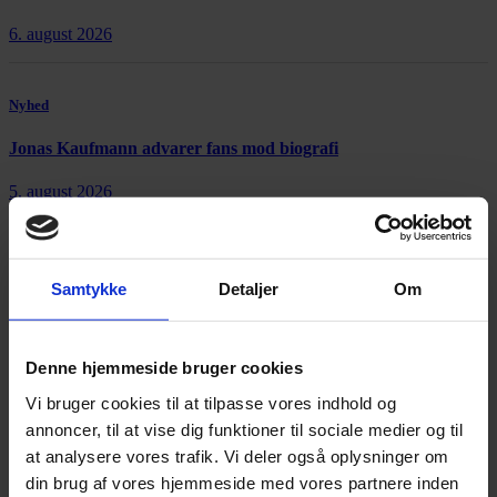
6. august 2026
Nyhed
Jonas Kaufmann advarer fans mod biografi
5. august 2026
Samtykke
Detaljer
Om
Annonce
Denne hjemmeside bruger cookies
Vi bruger cookies til at tilpasse vores indhold og
Annonce
annoncer, til at vise dig funktioner til sociale medier og til
at analysere vores trafik. Vi deler også oplysninger om
FLERE NYHEDER
din brug af vores hjemmeside med vores partnere inden