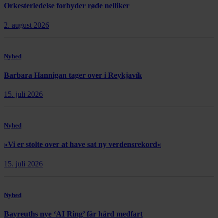
Orkesterledelse forbyder røde nelliker
2. august 2026
Nyhed
Barbara Hannigan tager over i Reykjavík
15. juli 2026
Nyhed
»Vi er stolte over at have sat ny verdensrekord«
15. juli 2026
Nyhed
Bayreuths nye ‘AI Ring’ får hård medfart