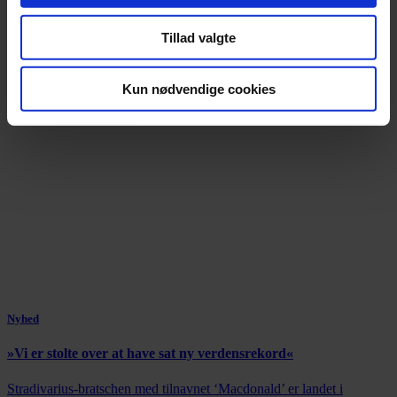
Tillad valgte
Kun nødvendige cookies
Nyhed
»Vi er stolte over at have sat ny verdensrekord«
Stradivarius-bratschen med tilnavnet ‘Macdonald’ er landet i