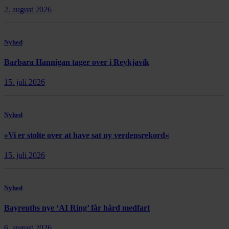
2. august 2026
Nyhed
Barbara Hannigan tager over i Reykjavík
15. juli 2026
Nyhed
»Vi er stolte over at have sat ny verdensrekord«
15. juli 2026
Nyhed
Bayreuths nye ‘AI Ring’ får hård medfart
6. august 2026