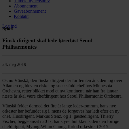
Tilmeld nyhedsbrev
Abonnement
Gaveabonnement
Kontakt
Log ind
Nyhed
Finsk dirigent skal lede førerløst Seoul
Philharmonics
24. maj 2019
Osmo Vänskä, den finske dirigent der for femten år siden tog over
Atlanten og blev en elsket og succesfuld chef hos Minnesota
Orchestra, retter blikket mod et nyt kontinent, når han fra januar
næste år skal være chefdirigent hos Seoul Philharmonic Orchestra.
Vänskä fylder dermed det fire år lange leder-tomrum, hans nye
orkester har befundet sig i, mens de forgæves har ledt efter en ny
chef. Husdirigent, Markus Stenz, og 1. gæstedirigent, Thierry
Fischer, begge ansat i 2017, har styret butikken siden den forrige
chefdirigent, Myung-Whun Chung, forlod orkestret i 2015.