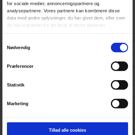
for sociale medier, annonceringspartnere og
analysepartnere. Vores partnere kan kombinere disse
data med andre oplysninger, du har givet dem, eller som
de har indsamlet fra din brug af deres tjenester.
Samtykkevalg
Nødvendig
Præferencer
Statistik
Marketing
Nyhed
Nye Bach-fund kaster lys over Leipzig
Tillad alle cookies
Breve og ansøgninger giver ny indsigt i kirkemusikken i 1700-tallet.