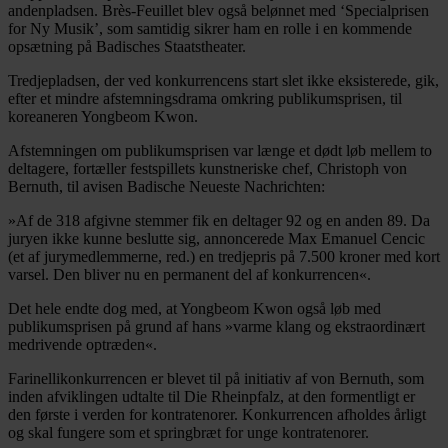
andenpladsen. Brès-Feuillet blev også belønnet med ‘Specialprisen
for Ny Musik’, som samtidig sikrer ham en rolle i en kommende
opsætning på Badisches Staatstheater.
Tredjepladsen, der ved konkurrencens start slet ikke eksisterede, gik,
efter et mindre afstemningsdrama omkring publikumsprisen, til
koreaneren Yongbeom Kwon.
Afstemningen om publikumsprisen var længe et dødt løb mellem to
deltagere, fortæller festspillets kunstneriske chef, Christoph von
Bernuth, til avisen Badische Neueste Nachrichten:
»Af de 318 afgivne stemmer fik en deltager 92 og en anden 89. Da
juryen ikke kunne beslutte sig, annoncerede Max Emanuel Cencic
(et af jurymedlemmerne, red.) en tredjepris på 7.500 kroner med kort
varsel. Den bliver nu en permanent del af konkurrencen«.
Det hele endte dog med, at Yongbeom Kwon også løb med
publikumsprisen på grund af hans »varme klang og ekstraordinært
medrivende optræden«.
Farinellikonkurrencen er blevet til på initiativ af von Bernuth, som
inden afviklingen udtalte til Die Rheinpfalz, at den formentligt er
den første i verden for kontratenorer. Konkurrencen afholdes årligt
og skal fungere som et springbræt for unge kontratenorer.