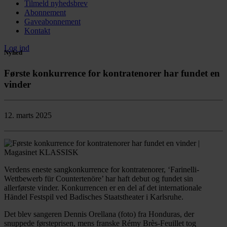
Tilmeld nyhedsbrev
Abonnement
Gaveabonnement
Kontakt
Log ind
Nyhed
Første konkurrence for kontratenorer har fundet en
vinder
12. marts 2025
Verdens eneste sangkonkurrence for kontratenorer, ‘Farinelli-
Wettbewerb für Countertenöre’ har haft debut og fundet sin
allerførste vinder. Konkurrencen er en del af det internationale
Händel Festspil ved Badisches Staatstheater i Karlsruhe.
Det blev sangeren Dennis Orellana (foto) fra Honduras, der
snuppede førsteprisen, mens franske Rémy Brès-Feuillet tog