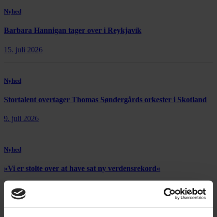
Nyhed
Barbara Hannigan tager over i Reykjavík
15. juli 2026
Nyhed
Stortalent overtager Thomas Søndergårds orkester i Skotland
9. juli 2026
Nyhed
»Vi er stolte over at have sat ny verdensrekord«
15. juli 2026