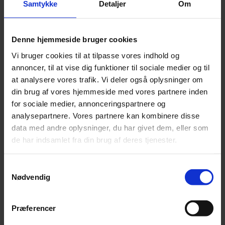
Nyhed
Samtykke
Detaljer
Om
Afgående kunstnerisk leder: »Copenhagen Opera Festival er et
åbent maskinrum«
Denne hjemmeside bruger cookies
21. juli 2026
Vi bruger cookies til at tilpasse vores indhold og
annoncer, til at vise dig funktioner til sociale medier og til
at analysere vores trafik. Vi deler også oplysninger om
din brug af vores hjemmeside med vores partnere inden
for sociale medier, annonceringspartnere og
analysepartnere. Vores partnere kan kombinere disse
Annonce
data med andre oplysninger, du har givet dem, eller som
de har indsamlet fra din brug af deres tjenester.
Annonce
Samtykkevalg
Nødvendig
FLERE NYHEDER
Præferencer