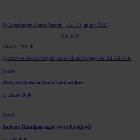
Annonce
MEST LÆSTE
Nyhed
Orkesterledelse forbyder røde nelliker
2. august 2026
Nyhed
Barbara Hannigan tager over i Reykjavík
15. juli 2026