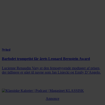
Nyhed
Barfodet trompetist får årets Leonard Bernstein Award
Lucienne Renaudin Vary er den femogtyvende modtager af prisen,
der tidligere er gået til navne som Jan Lisiecki og Emily D’Angelo.
Annonce