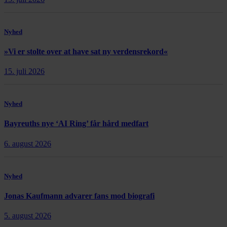
Nyhed
»Vi er stolte over at have sat ny verdensrekord«
15. juli 2026
Nyhed
Bayreuths nye ‘AI Ring’ får hård medfart
6. august 2026
Nyhed
Jonas Kaufmann advarer fans mod biografi
5. august 2026