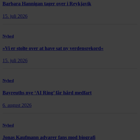
Barbara Hannigan tager over i Reykjavík
15. juli 2026
Nyhed
»Vi er stolte over at have sat ny verdensrekord«
15. juli 2026
Nyhed
Bayreuths nye ‘AI Ring’ får hård medfart
6. august 2026
Nyhed
Jonas Kaufmann advarer fans mod biografi