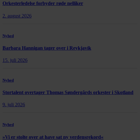
Orkesterledelse forbyder røde nelliker
2. august 2026
Nyhed
Barbara Hannigan tager over i Reykjavík
15. juli 2026
Nyhed
Stortalent overtager Thomas Søndergårds orkester i Skotland
9. juli 2026
Nyhed
»Vi er stolte over at have sat ny verdensrekord«