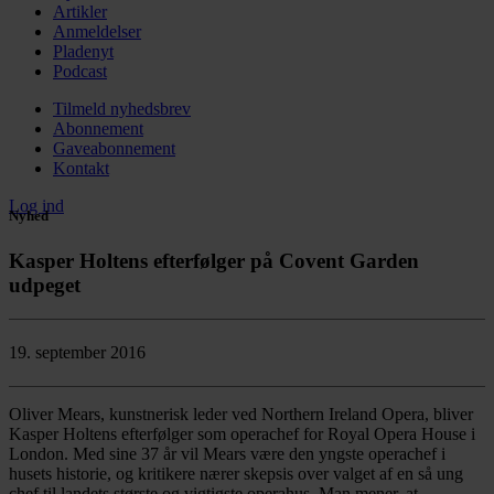
Artikler
Anmeldelser
Pladenyt
Podcast
Tilmeld nyhedsbrev
Abonnement
Gaveabonnement
Kontakt
Log ind
Nyhed
Kasper Holtens efterfølger på Covent Garden
udpeget
19. september 2016
Oliver Mears, kunstnerisk leder ved Northern Ireland Opera, bliver
Kasper Holtens efterfølger som operachef for Royal Opera House i
London. Med sine 37 år vil Mears være den yngste operachef i
husets historie, og kritikere nærer skepsis over valget af en så ung
chef til landets største og vigtigste operahus. Man mener, at