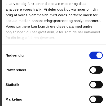
til at vise dig funktioner til sociale medier og til at
analysere vores trafik. Vi deler også oplysninger om din
brug af vores hjemmeside med vores partnere inden for
sociale medier, annonceringspartnere og analysepartnere.
Vores partnere kan kombinere disse data med andre
oplysninger, du har givet dem, eller som de har indsamlet
fra din brug af deres tjenester.
Samtykkevalg
Nødvendig
Præferencer
Nyhed
Statistik
Orkesterledelse forbyder røde nelliker
Over 2.000 nelliker er uddelt i solidaritet med chefdirigenten, men
Marketing
nu slår ledelsen hårdt ned på det røde symbol.