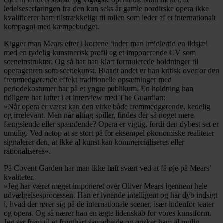
ledelseserfaringen fra den kun seks år gamle nordirske opera ikke
kvalificerer ham tilstrækkeligt til rollen som leder af et internationalt
kompagni med kæmpebudget.
Kigger man Mears efter i kortene finder man imidlertid en ildsjæl
med en tydelig kunstnerisk profil og et imponerende CV som
sceneinstruktør. Og så har han klart formulerede holdninger til
operagenren som scenekunst. Blandt andet er han kritisk overfor den
fremmedgørende effekt traditionelle opsætninger med
periodekostumer har på et yngre publikum. En holdning han
tidligere har luftet i et interview med The Guardian:
»Når opera er værst kan den virke både fremmedgørende, kedelig
og irrelevant. Men når alting spiller, findes der så noget mere
fængslende eller spændende? Opera er vigtig, fordi den dybest set er
umulig. Ved netop at se stort på for eksempel økonomiske realiteter
signalerer den, at ikke al kunst kan kommercialiseres eller
rationaliseres«.
På Covent Garden har man ikke haft svært ved at få øje på Mears’
kvaliteter.
»Jeg har været meget imponeret over Oliver Mears igennem hele
udvælgelsesprocessen. Han er lynende intelligent og har dyb indsigt
i, hvad der rører sig på de internationale scener, især indenfor teater
og opera. Og så nærer han en ægte lidenskab for vores kunstform.
Jeg ser frem til et frugtbart samarbejde og ønsker ham al mulig