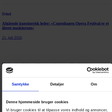
Nyhed
Afgående kunstnerisk leder: »Copenhagen Opera Festival er et
åbent maskinrum«
21. juli 2026
Annonce
Samtykke
Detaljer
Om
Annonce
Denne hjemmeside bruger cookies
FLERE NYHEDER
Vi bruger cookies til at tilpasse vores indhold og annoncer,