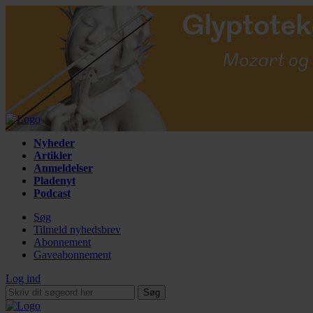
Nyheder
Artikler
Anmeldelser
Pladenyt
Podcast
Søg
Tilmeld nyhedsbrev
Abonnement
Gaveabonnement
Log ind
Søg