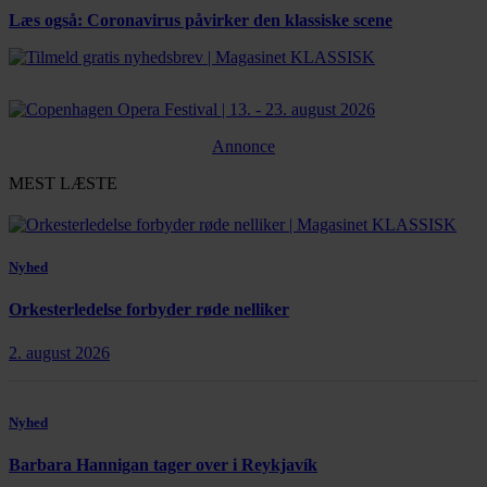
Læs også: Coronavirus påvirker den klassiske scene
Annonce
MEST LÆSTE
Nyhed
Orkesterledelse forbyder røde nelliker
2. august 2026
Nyhed
Barbara Hannigan tager over i Reykjavík