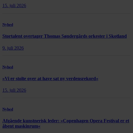
15. juli 2026
Nyhed
Stortalent overtager Thomas Søndergårds orkester i Skotland
9. juli 2026
Nyhed
»Vi er stolte over at have sat ny verdensrekord«
15. juli 2026
Nyhed
Afgående kunstnerisk leder: »Copenhagen Opera Festival er et
åbent maskinrum«