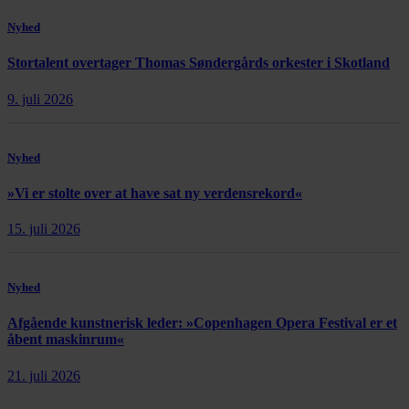
Nyhed
Stortalent overtager Thomas Søndergårds orkester i Skotland
9. juli 2026
Nyhed
»Vi er stolte over at have sat ny verdensrekord«
15. juli 2026
Nyhed
Afgående kunstnerisk leder: »Copenhagen Opera Festival er et
åbent maskinrum«
21. juli 2026