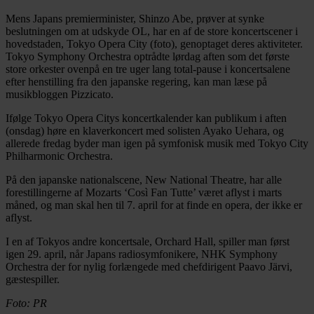
Mens Japans premierminister, Shinzo Abe, prøver at synke
beslutningen om at udskyde OL, har en af de store koncertscener i
hovedstaden, Tokyo Opera City (foto), genoptaget deres aktiviteter.
Tokyo Symphony Orchestra optrådte lørdag aften som det første
store orkester ovenpå en tre uger lang total-pause i koncertsalene
efter henstilling fra den japanske regering, kan man læse på
musikbloggen Pizzicato.
Ifølge Tokyo Opera Citys koncertkalender kan publikum i aften
(onsdag) høre en klaverkoncert med solisten Ayako Uehara, og
allerede fredag byder man igen på symfonisk musik med Tokyo City
Philharmonic Orchestra.
På den japanske nationalscene, New National Theatre, har alle
forestillingerne af Mozarts ‘Così Fan Tutte’ været aflyst i marts
måned, og man skal hen til 7. april for at finde en opera, der ikke er
aflyst.
I en af Tokyos andre koncertsale, Orchard Hall, spiller man først
igen 29. april, når Japans radiosymfonikere, NHK Symphony
Orchestra der for nylig forlængede med chefdirigent Paavo Järvi,
gæstespiller.
Foto: PR