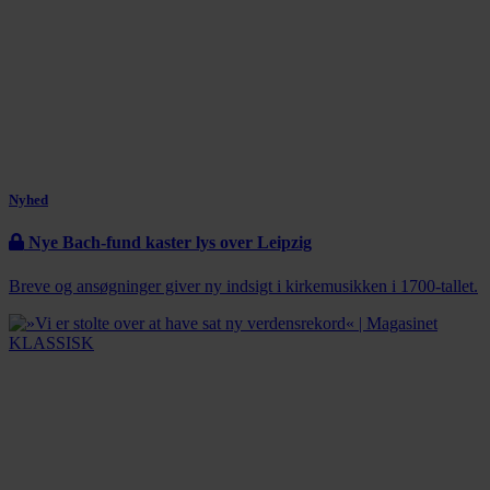
Nyhed
Nye Bach-fund kaster lys over Leipzig
Breve og ansøgninger giver ny indsigt i kirkemusikken i 1700-tallet.