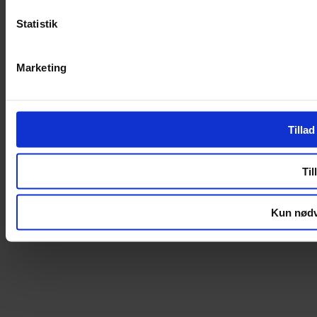
Statistik
Marketing
Tillad
Til
Kun nødv