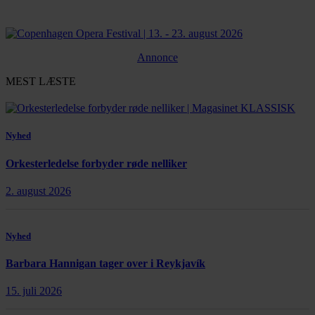
Annonce
MEST LÆSTE
Nyhed
Orkesterledelse forbyder røde nelliker
2. august 2026
Nyhed
Barbara Hannigan tager over i Reykjavík
15. juli 2026