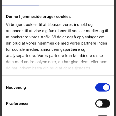
Denne hjemmeside bruger cookies
Vi bruger cookies til at tilpasse vores indhold og
annoncer, til at vise dig funktioner til sociale medier og til
at analysere vores trafik. Vi deler også oplysninger om
din brug af vores hjemmeside med vores partnere inden
for sociale medier, annonceringspartnere og
analysepartnere. Vores partnere kan kombinere disse
data med andre oplysninger, du har givet dem, eller som
Nyhed
de har indsamlet fra din brug af deres tjenester.
Orkesterledelse forbyder røde nelliker
Samtykkevalg
Over 2.000 nelliker er uddelt i solidaritet med chefdirigenten, men
nu slår ledelsen hårdt ned på det røde symbol.
Nødvendig
Præferencer