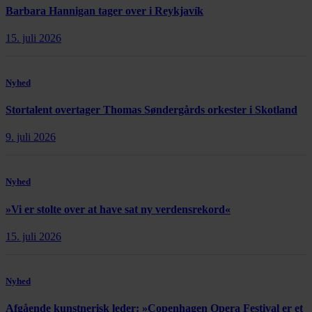
Barbara Hannigan tager over i Reykjavík
15. juli 2026
Nyhed
Stortalent overtager Thomas Søndergårds orkester i Skotland
9. juli 2026
Nyhed
»Vi er stolte over at have sat ny verdensrekord«
15. juli 2026
Nyhed
Afgående kunstnerisk leder: »Copenhagen Opera Festival er et