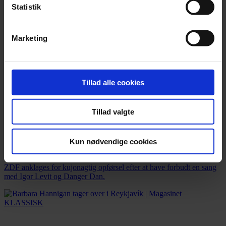
Statistik
Marketing
Tillad alle cookies
Tillad valgte
Nyhed
Kun nødvendige cookies
Tysk tv-station får hug efter censur
ZDF anklages for kujonagtig opførsel efter at have forbudt en sang
med Igor Levit og Danger Dan.