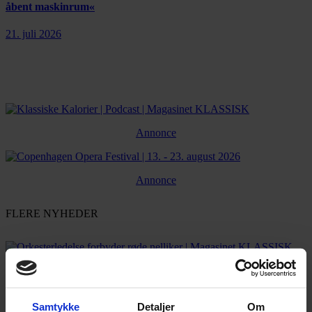
åbent maskinrum«
21. juli 2026
Annonce
Annonce
FLERE NYHEDER
Samtykke
Detaljer
Om