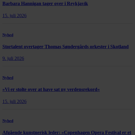
Barbara Hannigan tager over i Reykjavík
15. juli 2026
Nyhed
Stortalent overtager Thomas Søndergårds orkester i Skotland
9. juli 2026
Nyhed
»Vi er stolte over at have sat ny verdensrekord«
15. juli 2026
Nyhed
Afgående kunstnerisk leder: »Copenhagen Opera Festival er et