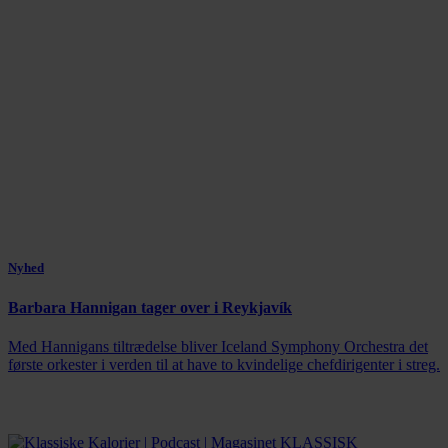
Nyhed
Barbara Hannigan tager over i Reykjavík
Med Hannigans tiltrædelse bliver Iceland Symphony Orchestra det
første orkester i verden til at have to kvindelige chefdirigenter i streg.