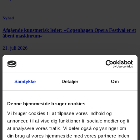
Nyhed
Afgående kunstnerisk leder: »Copenhagen Opera Festival er et
åbent maskinrum«
21. juli 2026
Samtykke
Detaljer
Om
Annonce
Denne hjemmeside bruger cookies
Vi bruger cookies til at tilpasse vores indhold og
Annonce
annoncer, til at vise dig funktioner til sociale medier og til
at analysere vores trafik. Vi deler også oplysninger om
FLERE NYHEDER
din brug af vores hjemmeside med vores partnere inden