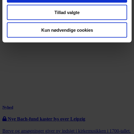
Tillad valgte
Kun nødvendige cookies
Nyhed
Nye Bach-fund kaster lys over Leipzig
Breve og ansøgninger giver ny indsigt i kirkemusikken i 1700-tallet.