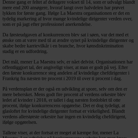
Denne gang er feltet af deltagere vokset til 14, som er udvalgt blandt
mere end 200 ansøgere, hvoraf langt over halvdelen har prøvet
lykken for første gang. Ifølge La Maestra organisationen er det en
tydelig markering af hvor mange kvindelige dirigenter verden over,
som er på jagt efter professionel anerkendelse.
Da førsteudgaven af konkurrencen blev sat i søen, var det med et
ønske om at være med til at ændre synet på kvindelige dirigenter og
skabe bedre karrievilkår i en branche, hvor kønsdiskrimination
stadig er en udfordring.
Det mål, mener La Maestra selv, er nået delvist. Organisationen har
offentliggjort tal, der angiveligt viser, at man er godt på vej. Efter
den første konkurrence steg andelen af kvindelige chefdirigenter i
Frankrig fra næsten tre procent i 2019 til over ti procent i dag.
På verdensplan er der også en udvikling at spore, selv om den er
mere behersket. Mens godt fire procent af verdens orkestre blev
ledet af kvinder i 2018, er tallet i dag næsten fordoblet til otte
procent, ifølge konkurrencens opgørelse. Det er dog tydeligt, at
glasloftet for kvindelige dirigenter fortsat er virkelighed. Blandt
verdens allerstørste orkestre har ingen en kvindelig chefdirigent,
ifølge opgørelsen.
Tallene viser, at der fortsat er meget at kæmpe for, mener La