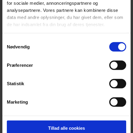
for sociale medier, annonceringspartnere og
analysepartnere. Vores partnere kan kombinere disse
data med andre oplysninger, du har givet dem, eller som
de har indsamlet fra din brug af deres tjenester.
Samtykkevalg
Nødvendig
Præferencer
Statistik
Marketing
Nyhed
Bayreuths nye ‘AI Ring’ får hård medfart
En slunken pengekasse har forvandlet jubilæumsopsætning af
Tillad alle cookies
Wagners ‘Ring’-cyklus til et udskældt AI-eksperiment.