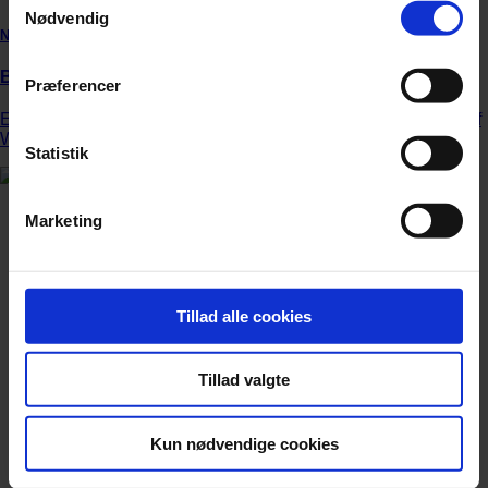
Nødvendig
Nyhed
Bayreuths nye ‘AI Ring’ får hård medfart
Præferencer
En slunken pengekasse har forvandlet jubilæumsopsætning af
Wagners ‘Ring’-cyklus til et udskældt AI-eksperiment.
Statistik
Marketing
Tillad alle cookies
Tillad valgte
Kun nødvendige cookies