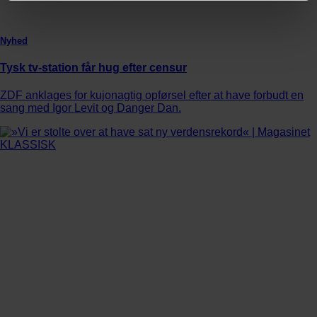
Nyhed
Tysk tv-station får hug efter censur
ZDF anklages for kujonagtig opførsel efter at have forbudt en
sang med Igor Levit og Danger Dan.