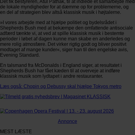
Det fik bestyreren, Atul Pathak, til at indlede et samarbejde med
de lokale myndigheder for at dæmme op for problemerne, og
en del af strategien blev altså klassisk musik i højtalerne.
»I vores arbejde med at hjælpe politiet og bydelsrådet i
Shepherds Bush med at bekæmpe den omfattende antisociale
adfærd tænkte vi, at ved at spille klassisk musik i bestemte
perioder i løbet af dagen kunne man skabe en anderledes og
mere rolig atmosfære. Det virker rigtig godt og bliver positivt
modtaget af mange kunder«, siger han til den engelske avis,
Evening Standard.
En talsmand fra McDonalds i England siger, at resultatet i
Shepherds Bush har fået kæden til at overveje at indføre
klassisk musik som lydtapet i andre restauranter.
Læs også: Chopin og Debussy skal hjælpe Tokyos metro
Annonce
MEST LÆSTE