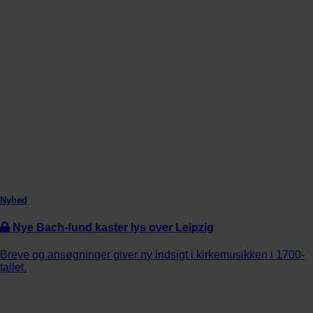
Nyhed
Nye Bach-fund kaster lys over Leipzig
Breve og ansøgninger giver ny indsigt i kirkemusikken i 1700-
tallet.