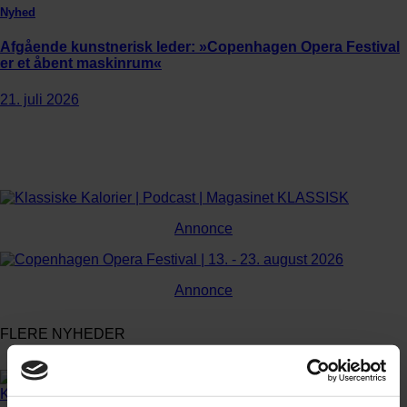
Nyhed
Afgående kunstnerisk leder: »Copenhagen Opera Festival
er et åbent maskinrum«
21. juli 2026
Annonce
Annonce
FLERE NYHEDER