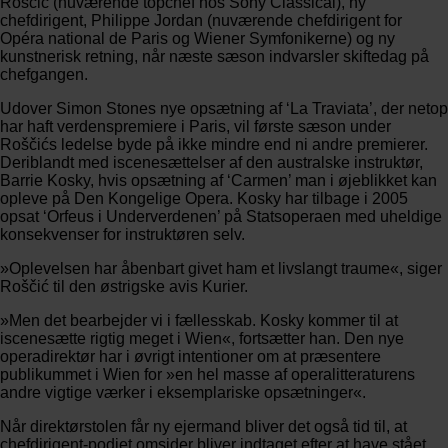
Roščić (nuværende topchef hos Sony Classical), ny
chefdirigent, Philippe Jordan (nuværende chefdirigent for
Opéra national de Paris og Wiener Symfonikerne) og ny
kunstnerisk retning, når næste sæson indvarsler skiftedag på
chefgangen.
Udover Simon Stones nye opsætning af ‘La Traviata’, der netop
har haft verdenspremiere i Paris, vil første sæson under
Roščićs ledelse byde på ikke mindre end ni andre premierer.
Deriblandt med iscenesættelser af den australske instruktør,
Barrie Kosky, hvis opsætning af ‘Carmen’ man i øjeblikket kan
opleve på Den Kongelige Opera. Kosky har tilbage i 2005
opsat ‘Orfeus i Underverdenen’ på Statsoperaen med uheldige
konsekvenser for instruktøren selv.
»Oplevelsen har åbenbart givet ham et livslangt traume«, siger
Roščić til den østrigske avis Kurier.
»Men det bearbejder vi i fællesskab. Kosky kommer til at
iscenesætte rigtig meget i Wien«, fortsætter han. Den nye
operadirektør har i øvrigt intentioner om at præsentere
publikummet i Wien for »en hel masse af operalitteraturens
andre vigtige værker i eksemplariske opsætninger«.
Når direktørstolen får ny ejermand bliver det også tid til, at
chefdirigent-podiet omsider bliver indtaget efter at have stået