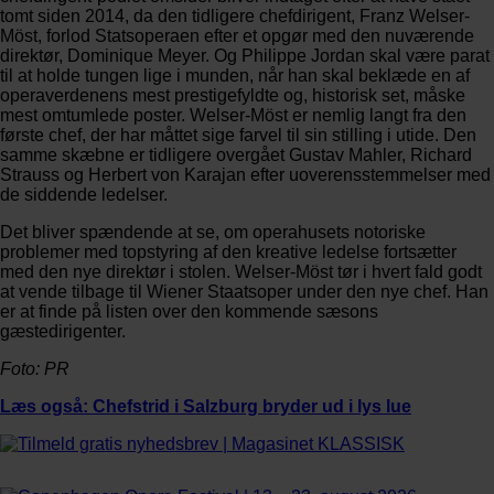
tomt siden 2014, da den tidligere chefdirigent, Franz Welser-
Möst, forlod Statsoperaen efter et opgør med den nuværende
direktør, Dominique Meyer. Og Philippe Jordan skal være parat
til at holde tungen lige i munden, når han skal beklæde en af
operaverdenens mest prestigefyldte og, historisk set, måske
mest omtumlede poster. Welser-Möst er nemlig langt fra den
første chef, der har måttet sige farvel til sin stilling i utide. Den
samme skæbne er tidligere overgået Gustav Mahler, Richard
Strauss og Herbert von Karajan efter uoverensstemmelser med
de siddende ledelser.
Det bliver spændende at se, om operahusets notoriske
problemer med topstyring af den kreative ledelse fortsætter
med den nye direktør i stolen. Welser-Möst tør i hvert fald godt
at vende tilbage til Wiener Staatsoper under den nye chef. Han
er at finde på listen over den kommende sæsons
gæstedirigenter.
Foto: PR
Læs også: Chefstrid i Salzburg bryder ud i lys lue