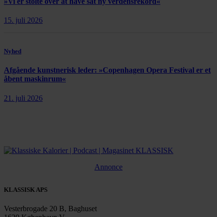
»Vi er stolte over at have sat ny verdensrekord«
15. juli 2026
Nyhed
Afgående kunstnerisk leder: »Copenhagen Opera Festival er et
åbent maskinrum«
21. juli 2026
Annonce
KLASSISK APS
Vesterbrogade 20 B, Baghuset