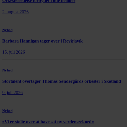
Orkesterledelse forbyder røde nelliker
2. august 2026
Nyhed
Barbara Hannigan tager over i Reykjavík
15. juli 2026
Nyhed
Stortalent overtager Thomas Søndergårds orkester i Skotland
9. juli 2026
Nyhed
»Vi er stolte over at have sat ny verdensrekord«