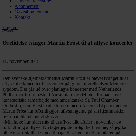
Tilmeld nyhedsbrev
Abonnement
Gaveabonnement
Kontakt
Log ind
Nyhed
Ørelidelse tvinger Martin Fröst til at aflyse koncerter
11. november 2015
Den svenske stjerneklarinettist Martin Fröst er blevet tvunget til at
aflyse alle koncerter i november på grund af ørelidelsen Menières
sygdom. Det går ud over planlagte koncerter med Netherlands
Philharmonic Orchestra i Amsterdam og debuten for hans nye
kunstneriske samarbejde med amerikanske St. Paul Chamber
Orchestra, som Fröst skulle turnere med i Asien sidst på måneden.
Martin Fröst har offentliggjort aflysningerne på sin hjemmeside,
hvor han blandt andet skriver:
»Min læge har rådet mig til at aflyse alle aftaler i november og
forbudt mig at flyve. Nu tager jeg det roligt herhjemme, så jeg kan
blive rask nok til at vende tilbage til scenen med premieren på