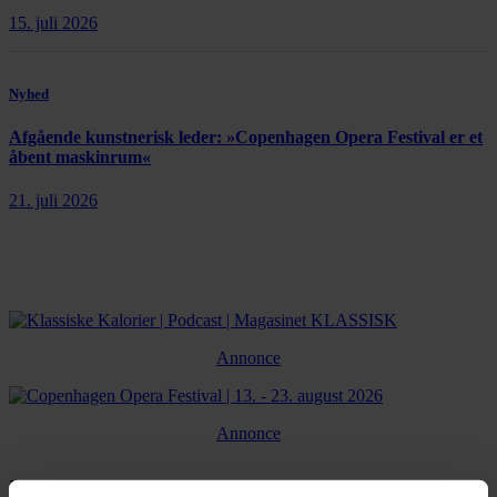
15. juli 2026
Nyhed
Afgående kunstnerisk leder: »Copenhagen Opera Festival er et
åbent maskinrum«
21. juli 2026
Annonce
Annonce
FLERE NYHEDER