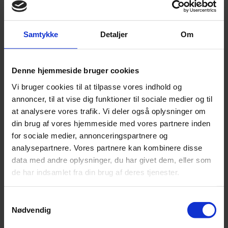
Samtykke
Detaljer
Om
Denne hjemmeside bruger cookies
Vi bruger cookies til at tilpasse vores indhold og
annoncer, til at vise dig funktioner til sociale medier og til
at analysere vores trafik. Vi deler også oplysninger om
din brug af vores hjemmeside med vores partnere inden
for sociale medier, annonceringspartnere og
analysepartnere. Vores partnere kan kombinere disse
data med andre oplysninger, du har givet dem, eller som
de har indsamlet fra din brug af deres tjenester.
Nyhed
Samtykkevalg
Bayreuths nye ‘AI Ring’ får hård medfart
Nødvendig