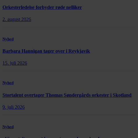
Orkesterledelse forbyder røde nelliker
2. august 2026
Nyhed
Barbara Hannigan tager over i Reykjavík
15. juli 2026
Nyhed
Stortalent overtager Thomas Søndergårds orkester i Skotland
9. juli 2026
Nyhed