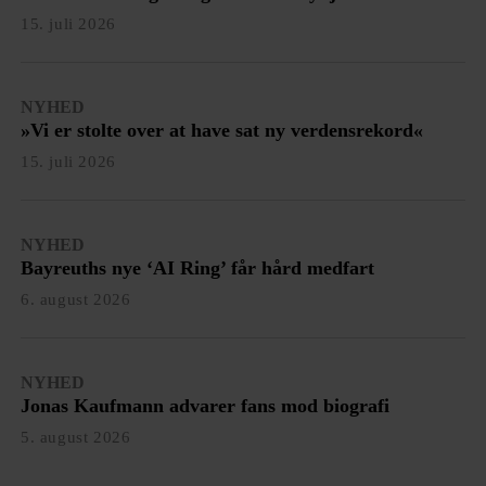
15. juli 2026
NYHED
»Vi er stolte over at have sat ny verdensrekord«
15. juli 2026
NYHED
Bayreuths nye ‘AI Ring’ får hård medfart
6. august 2026
NYHED
Jonas Kaufmann advarer fans mod biografi
5. august 2026