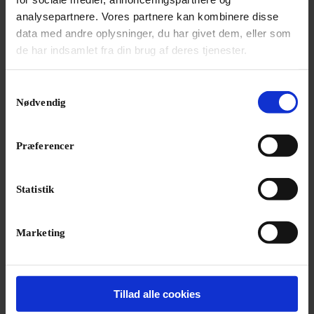
analysepartnere. Vores partnere kan kombinere disse
data med andre oplysninger, du har givet dem, eller som
de har indsamlet fra din brug af deres tjenester.
Samtykkevalg
Nødvendig
Præferencer
Statistik
Marketing
NYHED
Bayreuths nye ‘AI Ring’ får hård medfart
En slunken pengekasse har forvandlet
jubilæumsopsætning af Wagners ‘Ring’-cyklus til et
Tillad alle cookies
udskældt AI-eksperiment.