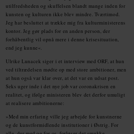
utilfredsheden og skuffelsen blandt mange inden for
kunsten og kulturen ikke blev mindre. Tværtimod.
Jeg har besluttet at trække mig fra kulturministerens
kontor. Jeg gør plads for en anden person, der
forhåbentlig vil opnå mere i denne krisesituation,
end jeg kunne«.
Ulrike Lunacek siger i et interview med ORF, at hun
ved tiltrædelsen mødte op med store ambitioner, men
at hun også var klar over, at det var en udsat post.
Seks uger inde i det nye job var coronakrisen en
realitet, og ifølge ministeren blev det derfor umuligt
at realisere ambitionerne:
»Med min erfaring ville jeg arbejde for kunstnerne
og de kunstformidlende institutioner i Østrig. For
alle, der med og for os, forløser det smukke,