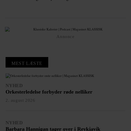
Annonce
MEST LÆSTE
NYHED
Orkesterledelse forbyder røde nelliker
2. august 2026
NYHED
Barbara Hannigan tager over i Reykjavík