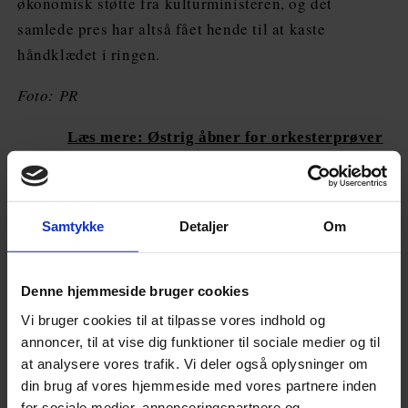
økonomisk støtte fra kulturministeren, og det
samlede pres har altså fået hende til at kaste
håndklædet i ringen.
Foto: PR
Læs mere: Østrig åbner for orkesterprøver
i juni
Samtykke
Detaljer
Om
Denne hjemmeside bruger cookies
Annonce
Vi bruger cookies til at tilpasse vores indhold og
annoncer, til at vise dig funktioner til sociale medier og til
at analysere vores trafik. Vi deler også oplysninger om
FLERE NYHEDER
din brug af vores hjemmeside med vores partnere inden
for sociale medier, annonceringspartnere og